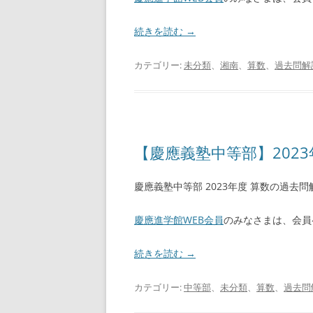
続きを読む
→
カテゴリー:
未分類
、
湘南
、
算数
、
過去問解
【慶應義塾中等部】2023
慶應義塾中等部 2023年度 算数の過去
慶應進学館WEB会員
のみなさまは、会員
続きを読む
→
カテゴリー:
中等部
、
未分類
、
算数
、
過去問