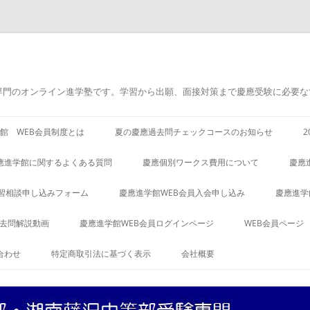
専門のオンライン進学塾です。学習から出願、面接対策まで慶應受験に必要な
館 WEB会員制度とは
夏の慶應過去問チェックコースのお知らせ
應進学館に関するよくある質問
慶應個別ワークス費用について
慶應
習相談申し込みフォーム
慶應進学館WEB会員入会申し込み
慶應進学
過去問解説動画
慶應進学館WEB会員ログインページ
WEB会員ページ
合わせ
特定商取引法に基づく表示
会社概要