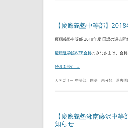
【慶應義塾中等部】2018
慶應義塾中等部 2018年度 国語の過去
慶應進学館WEB会員
のみなさまは、会員
続きを読む
→
カテゴリー:
中等部
、
国語
、
未分類
、
過去問
【慶應義塾湘南藤沢中等部】
知らせ