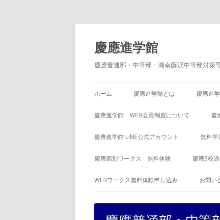
コ
ン
テ
慶應進学館
ン
ツ
へ
慶應普通部・中等部・湘南藤沢中等部対策
ス
キ
ッ
プ
ホーム
慶應進学館とは
慶應進学
慶應進学館 WEB会員制度について
慶
慶應進学館 LINE公式アカウント
無料学
慶應個別ワークス 無料体験
慶應3校
WEBワークス無料体験申し込み
お問い