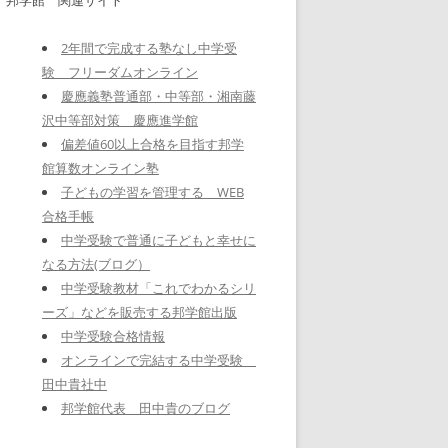
2年間で完成する塾なし中学受
験 フリーダムオンライン
慶應義塾普通部・中等部・湘南藤
沢中等部対策 慶應進学館
偏差値60以上合格を目指す邦学
館算数オンライン塾
子どもの学習を管理する WEB
合格手帳
中学受験で普通に子どもと幸せに
なる方法(ブログ）
中学受験教材「これでわかるシリ
ーズ」などを販売する邦学館出版
中学受験合格情報
オンラインで完結する中学受験
田中貴社中
邦学館代表 田中貴のブログ