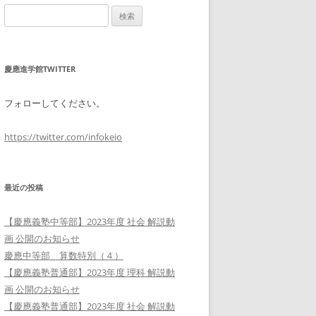
検
索:
慶應進学館TWITTER
フォローしてください。
https://twitter.com/infokeio
最近の投稿
【慶應義塾中等部】2023年度 社会 解説動
画 公開のお知らせ
慶應中等部 算数特別（４）
【慶應義塾普通部】2023年度 理科 解説動
画 公開のお知らせ
【慶應義塾普通部】2023年度 社会 解説動