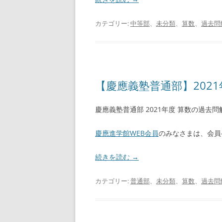
カテゴリー:
中等部
、
未分類
、
算数
、
過去問
【慶應義塾普通部】2021
慶應義塾普通部 2021年度 算数の過去
慶應進学館WEB会員
のみなさまは、会員
続きを読む
→
カテゴリー:
普通部
、
未分類
、
算数
、
過去問