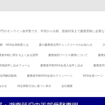
専門のオンライン進学塾です。学習から出願、面接対策まで慶應受験に必要な
館 WEB会員制度とは
夏の慶應過去問チェックコースのお知らせ
應進学館に関するよくある質問
慶應個別ワークス費用について
慶應
習相談申し込みフォーム
慶應進学館WEB会員入会申し込み
慶應進学
過去問解説動画
慶應進学館WEB会員ログインページ
WEB会員ページ
合わせ
特定商取引法に基づく表示
会社概要