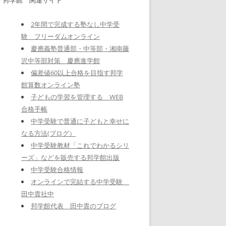
2年間で完成する塾なし中学受
験 フリーダムオンライン
慶應義塾普通部・中等部・湘南藤
沢中等部対策 慶應進学館
偏差値60以上合格を目指す邦学
館算数オンライン塾
子どもの学習を管理する WEB
合格手帳
中学受験で普通に子どもと幸せに
なる方法(ブログ）
中学受験教材「これでわかるシリ
ーズ」などを販売する邦学館出版
中学受験合格情報
オンラインで完結する中学受験
田中貴社中
邦学館代表 田中貴のブログ