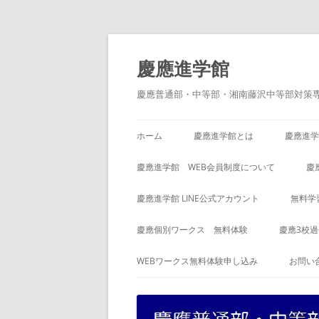
コ
ン
テ
慶應進学館
ン
ツ
へ
慶應普通部・中等部・湘南藤沢中等部対策
ス
キ
ッ
プ
ホーム
慶應進学館とは
慶應進学
慶應進学館 WEB会員制度について
慶
慶應進学館 LINE公式アカウント
無料学
慶應個別ワークス 無料体験
慶應3校
WEBワークス無料体験申し込み
お問い