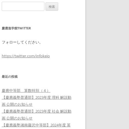
検
索:
慶應進学館TWITTER
フォローしてください。
https://twitter.com/infokeio
最近の投稿
慶應中等部 算数特別（４）
【慶應義塾普通部】2023年度 理科 解説動
画 公開のお知らせ
【慶應義塾普通部】2023年度 社会 解説動
画 公開のお知らせ
【慶應義塾湘南藤沢中等部】2024年度 英