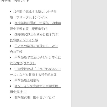
2年間で完成する塾なし中学受
験 フリーダムオンライン
慶應義塾普通部・中等部・湘南藤
沢中等部対策 慶應進学館
偏差値60以上合格を目指す邦学
館算数オンライン塾
子どもの学習を管理する WEB
合格手帳
中学受験で普通に子どもと幸せに
なる方法(ブログ）
中学受験教材「これでわかるシリ
ーズ」などを販売する邦学館出版
中学受験合格情報
オンラインで完結する中学受験
田中貴社中
邦学館代表 田中貴のブログ