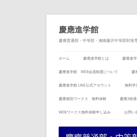
コ
ン
テ
慶應進学館
ン
ツ
へ
慶應普通部・中等部・湘南藤沢中等部対策
ス
キ
ッ
プ
ホーム
慶應進学館とは
慶應進学
慶應進学館 WEB会員制度について
慶
慶應進学館 LINE公式アカウント
無料学
慶應個別ワークス 無料体験
慶應3校
WEBワークス無料体験申し込み
お問い