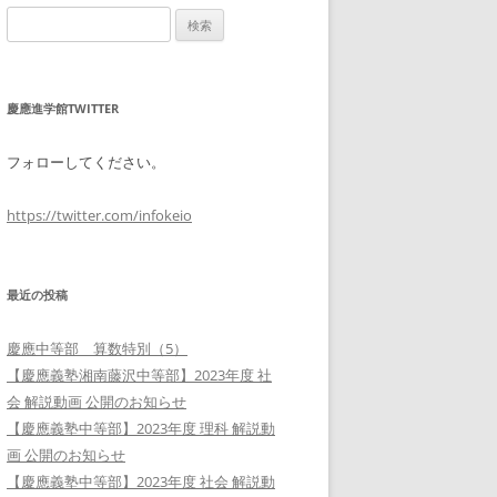
検
索:
慶應進学館TWITTER
フォローしてください。
https://twitter.com/infokeio
最近の投稿
慶應中等部 算数特別（5）
【慶應義塾湘南藤沢中等部】2023年度 社
会 解説動画 公開のお知らせ
【慶應義塾中等部】2023年度 理科 解説動
画 公開のお知らせ
【慶應義塾中等部】2023年度 社会 解説動