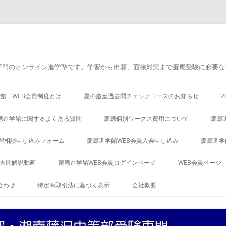
専門のオンライン進学塾です。学習から出願、面接対策まで慶應受験に必要な
館 WEB会員制度とは
夏の慶應過去問チェックコースのお知らせ
應進学館に関するよくある質問
慶應個別ワークス費用について
慶應
習相談申し込みフォーム
慶應進学館WEB会員入会申し込み
慶應進学
過去問解説動画
慶應進学館WEB会員ログインページ
WEB会員ページ
合わせ
特定商取引法に基づく表示
会社概要