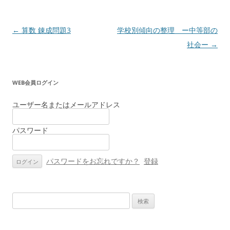
投
←
算数 錬成問題3
学校別傾向の整理 ー中等部の
稿
社会ー
→
ナ
ビ
WEB会員ログイン
ゲ
ー
ユーザー名またはメールアドレス
シ
パスワード
ョ
ン
パスワードをお忘れですか？
登録
検
索: