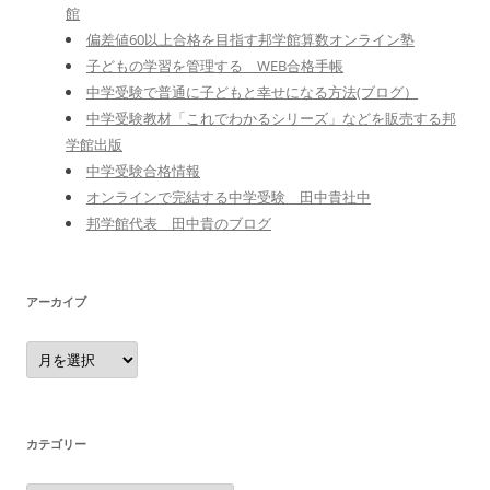
館
偏差値60以上合格を目指す邦学館算数オンライン塾
子どもの学習を管理する WEB合格手帳
中学受験で普通に子どもと幸せになる方法(ブログ）
中学受験教材「これでわかるシリーズ」などを販売する邦
学館出版
中学受験合格情報
オンラインで完結する中学受験 田中貴社中
邦学館代表 田中貴のブログ
アーカイブ
ア
ー
カ
イ
ブ
カテゴリー
カ