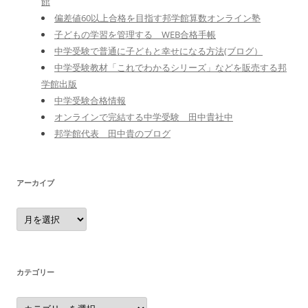
館
偏差値60以上合格を目指す邦学館算数オンライン塾
子どもの学習を管理する WEB合格手帳
中学受験で普通に子どもと幸せになる方法(ブログ）
中学受験教材「これでわかるシリーズ」などを販売する邦
学館出版
中学受験合格情報
オンラインで完結する中学受験 田中貴社中
邦学館代表 田中貴のブログ
アーカイブ
ア
ー
カ
イ
ブ
カテゴリー
カ