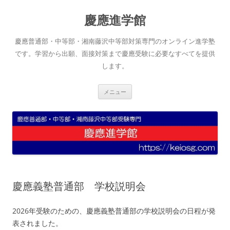
コ
ン
慶應進学館
テ
ン
ツ
へ
慶應普通部・中等部・湘南藤沢中等部対策専門のオンライン進学塾
ス
キ
です。学習から出願、面接対策まで慶應受験に必要なすべてを提供
ッ
します。
プ
メニュー
慶應義塾普通部 学校説明会
2026年受験のための、慶應義塾普通部の学校説明会の日程が発
表されました。