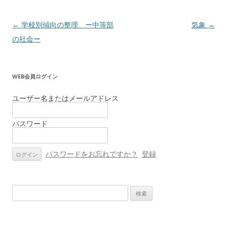
投
←
学校別傾向の整理 ー中等部
気象
→
稿
の社会ー
ナ
ビ
WEB会員ログイン
ゲ
ー
ユーザー名またはメールアドレス
シ
パスワード
ョ
ン
パスワードをお忘れですか？
登録
検
索: