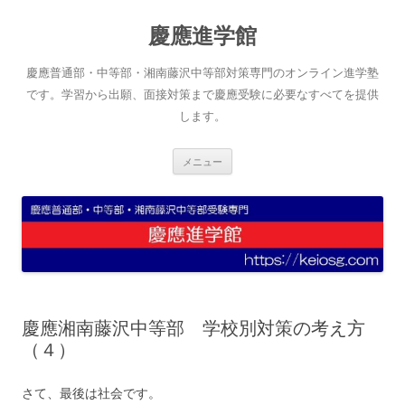
コ
ン
慶應進学館
テ
ン
ツ
へ
慶應普通部・中等部・湘南藤沢中等部対策専門のオンライン進学塾
ス
キ
です。学習から出願、面接対策まで慶應受験に必要なすべてを提供
ッ
します。
プ
メニュー
慶應湘南藤沢中等部 学校別対策の考え方
（４）
さて、最後は社会です。