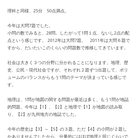
理科と同様、25分 50点満点。
今年は大問7題でした。
小問の数でみると、28問。したがって1問１点、ないし2点の配
点という感じです。 2012年は大問7題。 2011年は大問６題で
すから、だいたいこのくらいの問題数で推移してきています。
社会は大きく３つの分野に分かれることになります。地理、歴
史、公民・現代社会ですが、それぞれ２題ずつ出題して、ボリ
ュームのバランスからもう1問のテーマが決まっている感じで
す。
地理は、1問が地図の関する問題が最近は多く、もう1問が地誌
的問題。今年は【1】、【2】と地理で【1】が地図の読み取
り、【2】が九州地方の地誌でした。
今年の歴史は【3】～【5】の３題。ただ【4】の小問が２題し
かありませんでしたから、分量的にはほぼ地理と同じぐらいで