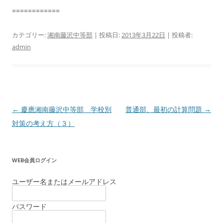
============
カテゴリー:
湘南藤沢中等部
| 投稿日:
2013年3月22日
|
投稿者:
admin
投
←
慶應湘南藤沢中等部 学校別
普通部、最初の計算問題
→
稿
対策の考え方（３）
ナ
ビ
WEB会員ログイン
ゲ
ー
ユーザー名またはメールアドレス
シ
パスワード
ョ
ン