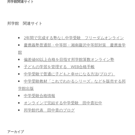
邦学館関連サイト
邦学館 関連サイト
2年間で完成する塾なし中学受験 フリーダムオンライン
慶應義塾普通部・中等部・湘南藤沢中等部対策 慶應進学
館
偏差値60以上合格を目指す邦学館算数オンライン塾
子どもの学習を管理する WEB合格手帳
中学受験で普通に子どもと幸せになる方法(ブログ）
中学受験教材「これでわかるシリーズ」などを販売する邦
学館出版
中学受験合格情報
オンラインで完結する中学受験 田中貴社中
邦学館代表 田中貴のブログ
アーカイブ