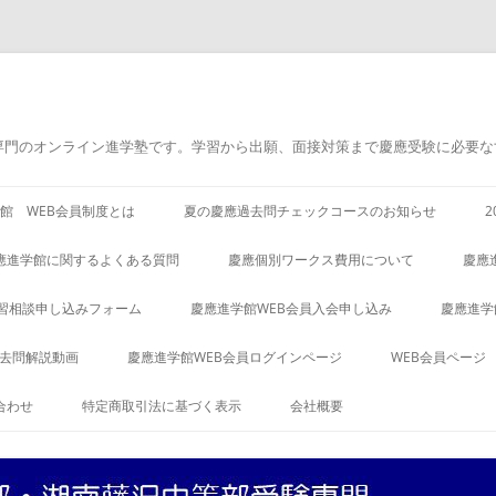
専門のオンライン進学塾です。学習から出願、面接対策まで慶應受験に必要な
館 WEB会員制度とは
夏の慶應過去問チェックコースのお知らせ
應進学館に関するよくある質問
慶應個別ワークス費用について
慶應
習相談申し込みフォーム
慶應進学館WEB会員入会申し込み
慶應進学
過去問解説動画
慶應進学館WEB会員ログインページ
WEB会員ページ
合わせ
特定商取引法に基づく表示
会社概要