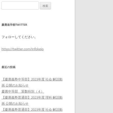
検
索:
慶應進学館TWITTER
フォローしてください。
https://twitter.com/infokeio
最近の投稿
【慶應義塾中等部】2023年度 社会 解説動
画 公開のお知らせ
慶應中等部 算数特別（４）
【慶應義塾普通部】2023年度 理科 解説動
画 公開のお知らせ
【慶應義塾普通部】2023年度 社会 解説動