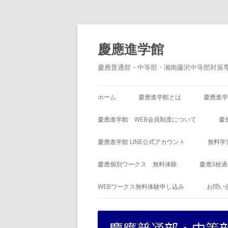
コ
ン
テ
慶應進学館
ン
ツ
へ
慶應普通部・中等部・湘南藤沢中等部対策
ス
キ
ッ
プ
ホーム
慶應進学館とは
慶應進学
慶應進学館 WEB会員制度について
慶
慶應進学館 LINE公式アカウント
無料学
慶應個別ワークス 無料体験
慶應3校
WEBワークス無料体験申し込み
お問い