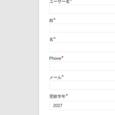
*
ユーザー名
*
姓
*
名
*
Phone
*
メール
*
受験学年