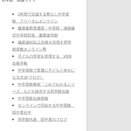
2年間で完成する塾なし中学受
験 フリーダムオンライン
慶應義塾普通部・中等部・湘南藤
沢中等部対策 慶應進学館
偏差値60以上合格を目指す邦学
館算数オンライン塾
子どもの学習を管理する WEB
合格手帳
中学受験で普通に子どもと幸せに
なる方法(ブログ）
中学受験教材「これでわかるシリ
ーズ」などを販売する邦学館出版
中学受験合格情報
オンラインで完結する中学受験
田中貴社中
邦学館代表 田中貴のブログ