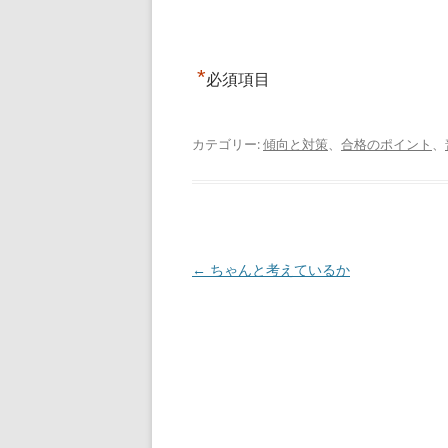
*
必須項目
カテゴリー:
傾向と対策
、
合格のポイント
、
投
←
ちゃんと考えているか
稿
ナ
ビ
ゲ
ー
シ