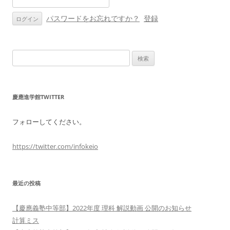
ン
パスワードをお忘れですか？
登録
検
索:
慶應進学館TWITTER
フォローしてください。
https://twitter.com/infokeio
最近の投稿
【慶應義塾中等部】2022年度 理科 解説動画 公開のお知らせ
計算ミス