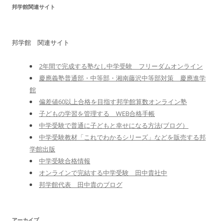
邦学館関連サイト
邦学館 関連サイト
2年間で完成する塾なし中学受験 フリーダムオンライン
慶應義塾普通部・中等部・湘南藤沢中等部対策 慶應進学
館
偏差値60以上合格を目指す邦学館算数オンライン塾
子どもの学習を管理する WEB合格手帳
中学受験で普通に子どもと幸せになる方法(ブログ）
中学受験教材「これでわかるシリーズ」などを販売する邦
学館出版
中学受験合格情報
オンラインで完結する中学受験 田中貴社中
邦学館代表 田中貴のブログ
アーカイブ