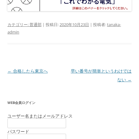
カテゴリー:
普通部
| 投稿日:
2020年10月23日
|
投稿者:
tanaka-
admin
投
←
合格したら東京へ
早い番号が簡単というわけでは
稿
ない
→
ナ
ビ
WEB会員ログイン
ゲ
ー
ユーザー名またはメールアドレス
シ
パスワード
ョ