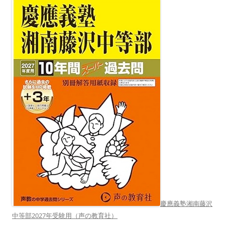
慶應義塾湘南藤沢
中等部2027年受験用（声の教育社）