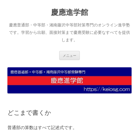
コ
ン
慶應進学館
テ
ン
ツ
へ
慶應普通部・中等部・湘南藤沢中等部対策専門のオンライン進学塾
ス
キ
です。学習から出願、面接対策まで慶應受験に必要なすべてを提供
ッ
します。
プ
メニュー
どこまで書くか
普通部の算数はすべて記述式です。