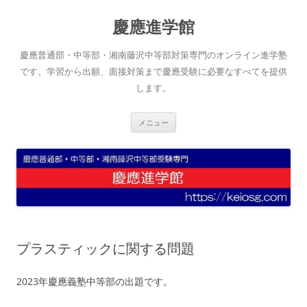
コ
ン
慶應進学館
テ
ン
ツ
へ
慶應普通部・中等部・湘南藤沢中等部対策専門のオンライン進学塾
ス
キ
です。学習から出願、面接対策まで慶應受験に必要なすべてを提供
ッ
します。
プ
メニュー
プラスティックに関する問題
2023年慶應義塾中等部の出題です。