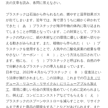
次の文章を読み、各問に答えなさい。
プラスチックは石油から作られるため、燃やすと温宰効果ガス
が出てしまいます。近年では、海で漂ううちに細かく砕かれて
できた（ あ ）プラスチックが海洋牛物の体内に取り込まれ
てしまうことが問題となっています。この対策として、プラス
チックの代わりに、紙や木材などの環境に優しい素材へ切りか
える動きがみられます。また、植物から作られた（ い ）プ
ラスチックを使用することで、人気中の二酸化炭素の総量を増
やさない「カーボン・（ Ａ ）」という方法も注口されてい
ます。他にも、（ う ）プラスチックと呼ばれる、自然の中
で分解されるプラスチックの導入も始まっています。
日本では、2022年４月からプラスチック（ Ｂ ）促進法とい
う法律が施行されました。この法律は、これまでの①
３Ｒ（リ
デュース・リユース・リサイクル）にリニューアブルも加え
て
、環境に優しい社会の実現を進めていくために定められまし
た。例えば、コンビニエンスストアなどでもらえる（ え ）
プラスチックのスプーンやストローを減らすことや、リサイク
ルまで考えた商品の開発をすることなどがあげられます。また