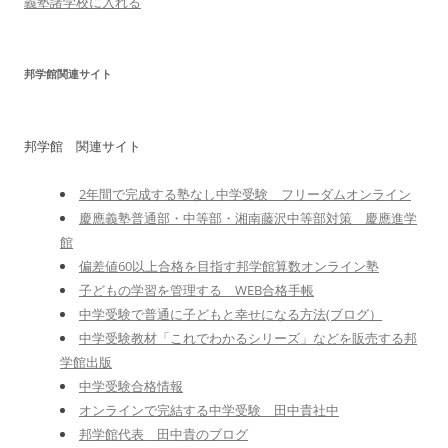
義塾諸学校に入れる
邦学館関連サイト
邦学館 関連サイト
2年間で完成する塾なし中学受験 フリーダムオンライン
慶應義塾普通部・中等部・湘南藤沢中等部対策 慶應進学
館
偏差値60以上合格を目指す邦学館算数オンライン塾
子どもの学習を管理する WEB合格手帳
中学受験で普通に子どもと幸せになる方法(ブログ）
中学受験教材「これでわかるシリーズ」などを販売する邦
学館出版
中学受験合格情報
オンラインで完結する中学受験 田中貴社中
邦学館代表 田中貴のブログ