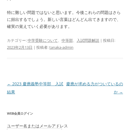
特に難しい問題ではないと思います。今後これらの問題はさら
に頻出するでしょう。新しい言葉はどんどん出てきますので、
確実の覚えていく必要があります。
カテゴリー:
中学受験について
、
中等部
、
入試問題解説
| 投稿日:
2023年2月13日
|
投稿者:
tanaka-admin
投
←
2023 慶應義塾中等部 入試
慶應が求める力がついているの
稿
結果
か
→
ナ
ビ
WEB会員ログイン
ゲ
ー
ユーザー名またはメールアドレス