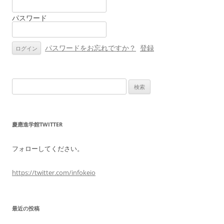
シ
パスワード
ョ
ン
パスワードをお忘れですか？
登録
検
索:
慶應進学館TWITTER
フォローしてください。
https://twitter.com/infokeio
最近の投稿