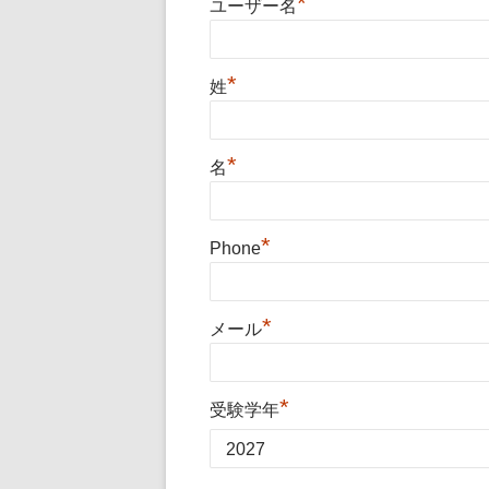
*
ユーザー名
*
姓
*
名
*
Phone
*
メール
*
受験学年