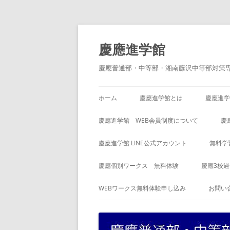
コ
ン
テ
慶應進学館
ン
ツ
へ
慶應普通部・中等部・湘南藤沢中等部対策
ス
キ
ッ
プ
ホーム
慶應進学館とは
慶應進学
慶應進学館 WEB会員制度について
慶
慶應進学館 LINE公式アカウント
無料学
慶應個別ワークス 無料体験
慶應3校
WEBワークス無料体験申し込み
お問い