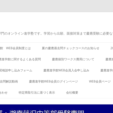
専門のオンライン進学塾です。学習から出願、面接対策まで慶應受験に必要な
館 WEB会員制度とは
夏の慶應過去問チェックコースのお知らせ
應進学館に関するよくある質問
慶應個別ワークス費用について
慶應
習相談申し込みフォーム
慶應進学館WEB会員入会申し込み
慶應進学
過去問解説動画
慶應進学館WEB会員ログインページ
WEB会員ページ
合わせ
特定商取引法に基づく表示
会社概要