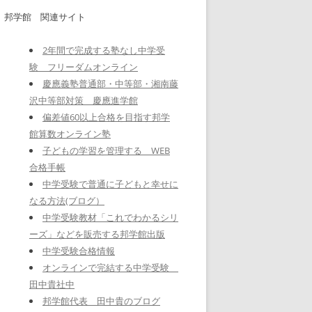
邦学館 関連サイト
2年間で完成する塾なし中学受
験 フリーダムオンライン
慶應義塾普通部・中等部・湘南藤
沢中等部対策 慶應進学館
偏差値60以上合格を目指す邦学
館算数オンライン塾
子どもの学習を管理する WEB
合格手帳
中学受験で普通に子どもと幸せに
なる方法(ブログ）
中学受験教材「これでわかるシリ
ーズ」などを販売する邦学館出版
中学受験合格情報
オンラインで完結する中学受験
田中貴社中
邦学館代表 田中貴のブログ