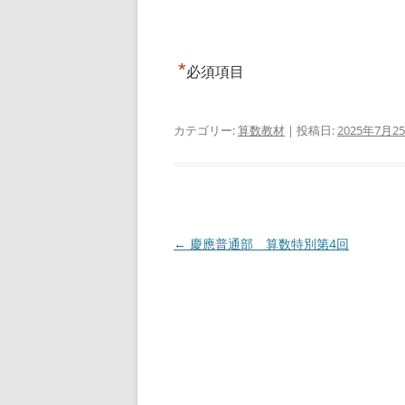
*
必須項目
カテゴリー:
算数教材
| 投稿日:
2025年7月2
投
←
慶應普通部 算数特別第4回
稿
ナ
ビ
ゲ
ー
シ