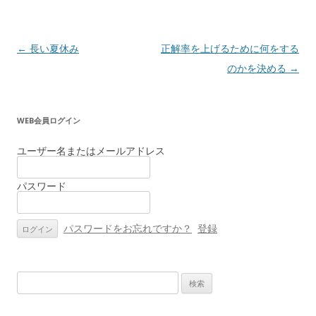
投
←
長い夏休み
正解率を上げるために何をする
稿
のかを決める
→
ナ
ビ
WEB会員ログイン
ゲ
ー
ユーザー名またはメールアドレス
シ
パスワード
ョ
ン
パスワードをお忘れですか？
登録
検
索: