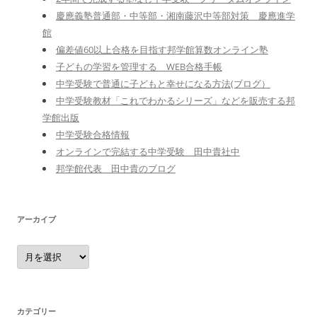
慶應義塾普通部・中等部・湘南藤沢中等部対策 慶應進学
館
偏差値60以上合格を目指す邦学館算数オンライン塾
子どもの学習を管理する WEB合格手帳
中学受験で普通に子どもと幸せになる方法(ブログ）
中学受験教材「これでわかるシリーズ」などを販売する邦
学館出版
中学受験合格情報
オンラインで完結する中学受験 田中貴社中
邦学館代表 田中貴のブログ
アーカイブ
ア
ー
カ
イ
ブ
カテゴリー