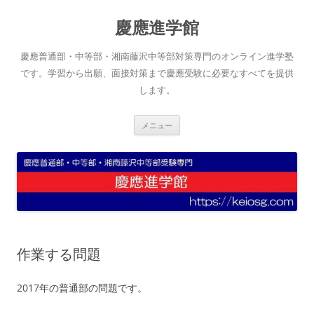
コ
ン
慶應進学館
テ
ン
ツ
へ
慶應普通部・中等部・湘南藤沢中等部対策専門のオンライン進学塾
ス
キ
です。学習から出願、面接対策まで慶應受験に必要なすべてを提供
ッ
します。
プ
メニュー
作業する問題
2017年の普通部の問題です。