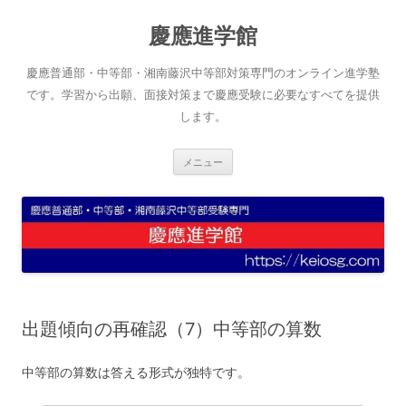
コ
ン
慶應進学館
テ
ン
ツ
へ
慶應普通部・中等部・湘南藤沢中等部対策専門のオンライン進学塾
ス
キ
です。学習から出願、面接対策まで慶應受験に必要なすべてを提供
ッ
します。
プ
メニュー
出題傾向の再確認（7）中等部の算数
中等部の算数は答える形式が独特です。