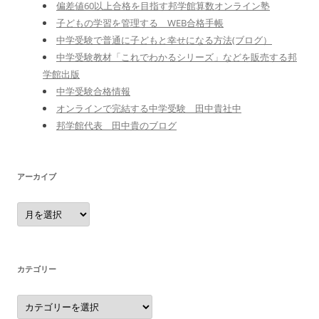
偏差値60以上合格を目指す邦学館算数オンライン塾
子どもの学習を管理する WEB合格手帳
中学受験で普通に子どもと幸せになる方法(ブログ）
中学受験教材「これでわかるシリーズ」などを販売する邦
学館出版
中学受験合格情報
オンラインで完結する中学受験 田中貴社中
邦学館代表 田中貴のブログ
アーカイブ
ア
ー
カ
イ
ブ
カテゴリー
カ
テ
ゴ