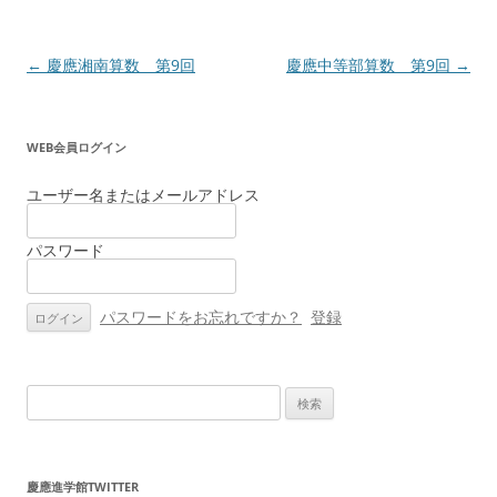
投
←
慶應湘南算数 第9回
慶應中等部算数 第9回
→
稿
ナ
WEB会員ログイン
ビ
ゲ
ユーザー名またはメールアドレス
ー
パスワード
シ
ョ
ン
パスワードをお忘れですか？
登録
検
索:
慶應進学館TWITTER