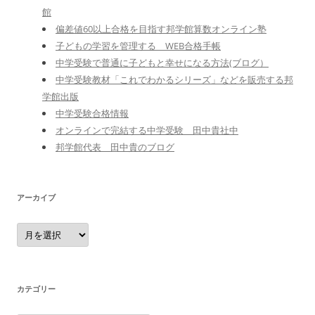
館
偏差値60以上合格を目指す邦学館算数オンライン塾
子どもの学習を管理する WEB合格手帳
中学受験で普通に子どもと幸せになる方法(ブログ）
中学受験教材「これでわかるシリーズ」などを販売する邦
学館出版
中学受験合格情報
オンラインで完結する中学受験 田中貴社中
邦学館代表 田中貴のブログ
アーカイブ
ア
ー
カ
イ
ブ
カテゴリー