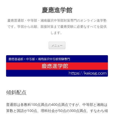
コ
ン
慶應進学館
テ
ン
ツ
へ
慶應普通部・中等部・湘南藤沢中等部対策専門のオンライン進学塾
ス
キ
です。学習から出願、面接対策まで慶應受験に必要なすべてを提供
ッ
します。
プ
メニュー
傾斜配点
普通部は各教科100点満点の400点満点ですが、中等部と湘南は
算数と国語が100点、理科社会が50点の300点満点、すなわち傾