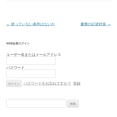
投
←
使っていない条件はないか
慶應の記述対策
→
稿
ナ
WEB会員ログイン
ビ
ゲ
ユーザー名またはメールアドレス
ー
パスワード
シ
ョ
ン
パスワードをお忘れですか？
登録
検
索: