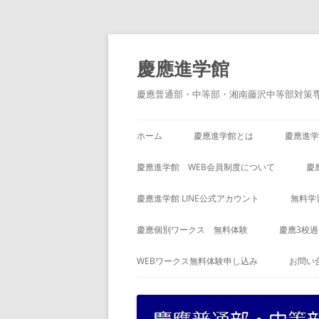
コ
ン
テ
慶應進学館
ン
ツ
へ
慶應普通部・中等部・湘南藤沢中等部対策
ス
キ
ッ
プ
ホーム
慶應進学館とは
慶應進学
慶應進学館 WEB会員制度について
慶
慶應進学館 LINE公式アカウント
無料学
慶應個別ワークス 無料体験
慶應3校
WEBワークス無料体験申し込み
お問い