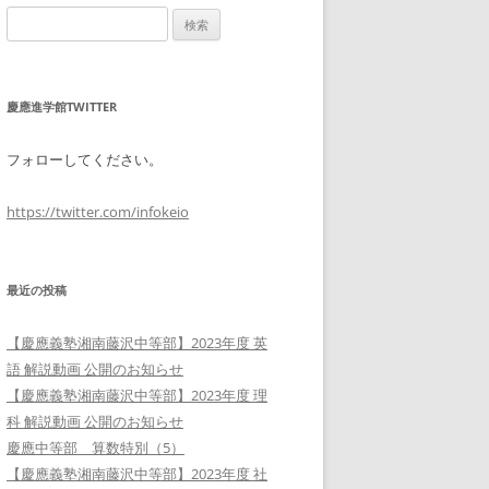
検
索:
慶應進学館TWITTER
フォローしてください。
https://twitter.com/infokeio
最近の投稿
【慶應義塾湘南藤沢中等部】2023年度 英
語 解説動画 公開のお知らせ
【慶應義塾湘南藤沢中等部】2023年度 理
科 解説動画 公開のお知らせ
慶應中等部 算数特別（5）
【慶應義塾湘南藤沢中等部】2023年度 社