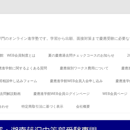
専門のオンライン進学塾です。学習から出願、面接対策まで慶應受験に必要な
館 WEB会員制度とは
夏の慶應過去問チェックコースのお知らせ
應進学館に関するよくある質問
慶應個別ワークス費用について
慶應
習相談申し込みフォーム
慶應進学館WEB会員入会申し込み
慶應進学
過去問解説動画
慶應進学館WEB会員ログインページ
WEB会員ページ
合わせ
特定商取引法に基づく表示
会社概要