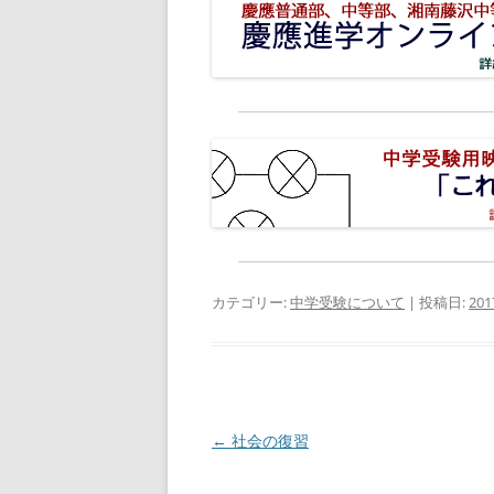
カテゴリー:
中学受験について
| 投稿日:
20
投
←
社会の復習
稿