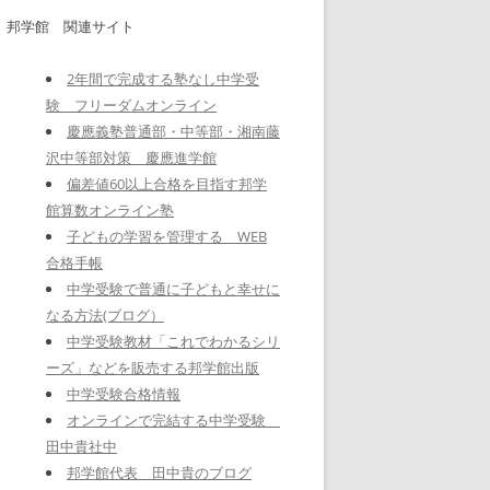
邦学館 関連サイト
2年間で完成する塾なし中学受
験 フリーダムオンライン
慶應義塾普通部・中等部・湘南藤
沢中等部対策 慶應進学館
偏差値60以上合格を目指す邦学
館算数オンライン塾
子どもの学習を管理する WEB
合格手帳
中学受験で普通に子どもと幸せに
なる方法(ブログ）
中学受験教材「これでわかるシリ
ーズ」などを販売する邦学館出版
中学受験合格情報
オンラインで完結する中学受験
田中貴社中
邦学館代表 田中貴のブログ