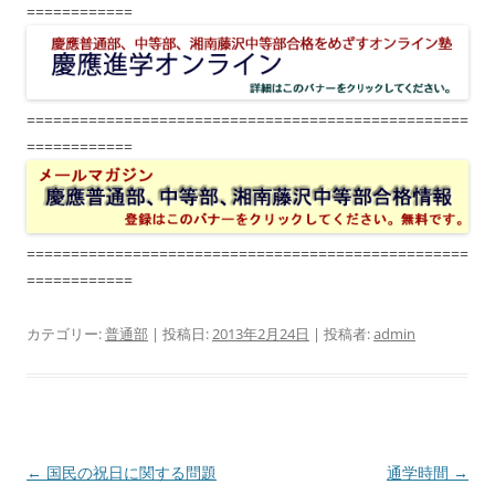
============
==================================================
============
==================================================
============
カテゴリー:
普通部
| 投稿日:
2013年2月24日
|
投稿者:
admin
投
←
国民の祝日に関する問題
通学時間
→