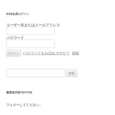
稿
ナ
WEB会員ログイン
ビ
ゲ
ユーザー名またはメールアドレス
ー
パスワード
シ
ョ
ン
パスワードをお忘れですか？
登録
検
索:
慶應進学館TWITTER
フォローしてください。