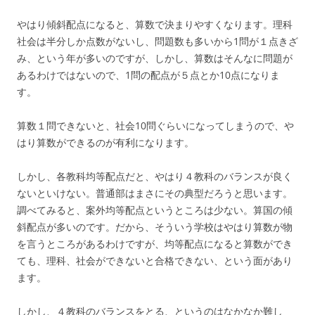
やはり傾斜配点になると、算数で決まりやすくなります。理科
社会は半分しか点数がないし、問題数も多いから1問が１点きざ
み、という年が多いのですが、しかし、算数はそんなに問題が
あるわけではないので、1問の配点が５点とか10点になりま
す。
算数１問できないと、社会10問ぐらいになってしまうので、や
はり算数ができるのが有利になります。
しかし、各教科均等配点だと、やはり４教科のバランスが良く
ないといけない。普通部はまさにその典型だろうと思います。
調べてみると、案外均等配点というところは少ない。算国の傾
斜配点が多いのです。だから、そういう学校はやはり算数が物
を言うところがあるわけですが、均等配点になると算数ができ
ても、理科、社会ができないと合格できない、という面があり
ます。
しかし、４教科のバランスをとる、というのはなかなか難し