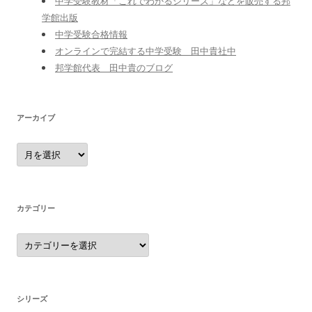
中学受験教材「これでわかるシリーズ」などを販売する邦
学館出版
中学受験合格情報
オンラインで完結する中学受験 田中貴社中
邦学館代表 田中貴のブログ
アーカイブ
ア
ー
カ
イ
ブ
カテゴリー
カ
テ
ゴ
リ
ー
シリーズ