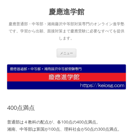
コ
ン
慶應進学館
テ
ン
ツ
へ
慶應普通部・中等部・湘南藤沢中等部対策専門のオンライン進学塾
ス
キ
です。学習から出願、面接対策まで慶應受験に必要なすべてを提供
ッ
します。
プ
メニュー
400点満点
普通部は４教科の配点が、各100点の400点満点。
湘南、中等部は算国が100点、理科社会が50点の300点満点。