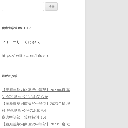
検
索:
慶應進学館TWITTER
フォローしてください。
https://twitter.com/infokeio
最近の投稿
【慶應義塾湘南藤沢中等部】2023年度 英
語 解説動画 公開のお知らせ
【慶應義塾湘南藤沢中等部】2023年度 理
科 解説動画 公開のお知らせ
慶應中等部 算数特別（5）
【慶應義塾湘南藤沢中等部】2023年度 社