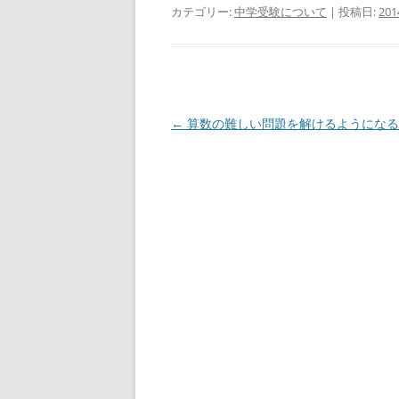
カテゴリー:
中学受験について
| 投稿日:
20
投
←
算数の難しい問題を解けるようになる
稿
ナ
ビ
ゲ
ー
シ
ョ
ン