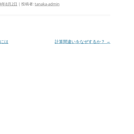
14年8月2日
|
投稿者:
tanaka-admin
には
計算間違いをなぜするか？
→