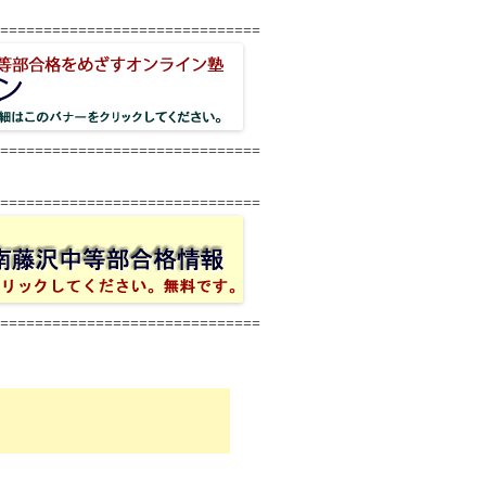
==============================
==============================
==============================
==============================