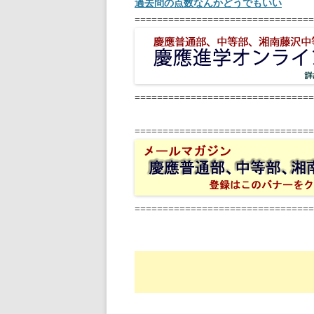
過去問の点数なんかどうでもいい
================================
================================
================================
================================