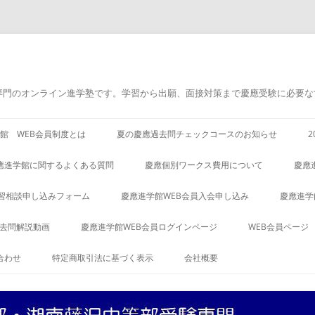
専門のオンライン進学塾です。学習から出願、面接対策まで慶應受験に必要な
館 WEB会員制度とは
夏の慶應過去問チェックコースのお知らせ
應進学館に関するよくある質問
慶應個別ワークス費用について
慶應
習相談申し込みフォーム
慶應進学館WEB会員入会申し込み
慶應進学
過去問解説動画
慶應進学館WEB会員ログインページ
WEB会員ページ
合わせ
特定商取引法に基づく表示
会社概要