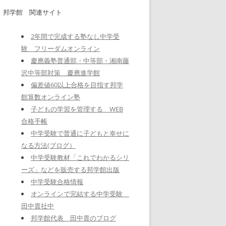
邦学館 関連サイト
2年間で完成する塾なし中学受
験 フリーダムオンライン
慶應義塾普通部・中等部・湘南藤
沢中等部対策 慶應進学館
偏差値60以上合格を目指す邦学
館算数オンライン塾
子どもの学習を管理する WEB
合格手帳
中学受験で普通に子どもと幸せに
なる方法(ブログ）
中学受験教材「これでわかるシリ
ーズ」などを販売する邦学館出版
中学受験合格情報
オンラインで完結する中学受験
田中貴社中
邦学館代表 田中貴のブログ