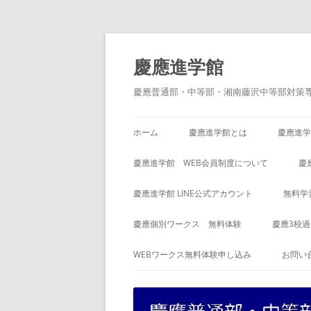
コ
ン
テ
慶應進学館
ン
ツ
へ
慶應普通部・中等部・湘南藤沢中等部対策
ス
キ
ッ
プ
ホーム
慶應進学館とは
慶應進学
慶應進学館 WEB会員制度について
慶
慶應進学館 LINE公式アカウント
無料学
慶應個別ワークス 無料体験
慶應3校
WEBワークス無料体験申し込み
お問い