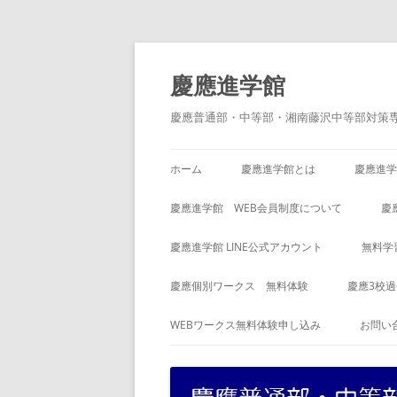
コ
ン
テ
慶應進学館
ン
ツ
へ
慶應普通部・中等部・湘南藤沢中等部対策
ス
キ
ッ
プ
ホーム
慶應進学館とは
慶應進学
慶應進学館 WEB会員制度について
慶
慶應進学館 LINE公式アカウント
無料学
慶應個別ワークス 無料体験
慶應3校
WEBワークス無料体験申し込み
お問い