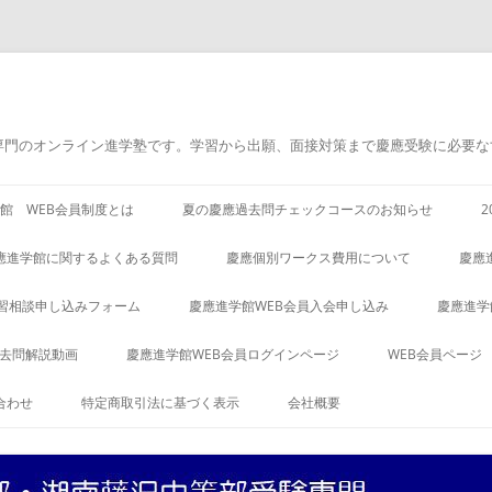
専門のオンライン進学塾です。学習から出願、面接対策まで慶應受験に必要な
館 WEB会員制度とは
夏の慶應過去問チェックコースのお知らせ
應進学館に関するよくある質問
慶應個別ワークス費用について
慶應
習相談申し込みフォーム
慶應進学館WEB会員入会申し込み
慶應進学
過去問解説動画
慶應進学館WEB会員ログインページ
WEB会員ページ
合わせ
特定商取引法に基づく表示
会社概要