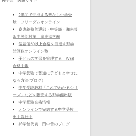
2年間で完成する塾なし中学受
験 フリーダムオンライン
慶應義塾普通部・中等部・湘南藤
沢中等部対策 慶應進学館
偏差値60以上合格を目指す邦学
館算数オンライン塾
子どもの学習を管理する WEB
合格手帳
中学受験で普通に子どもと幸せに
なる方法(ブログ）
中学受験教材「これでわかるシリ
ーズ」などを販売する邦学館出版
中学受験合格情報
オンラインで完結する中学受験
田中貴社中
邦学館代表 田中貴のブログ