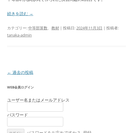
続きを読む
→
カテゴリー:
中等部算数
、
教材
| 投稿日:
2024年11月3日
|
投稿者:
tanaka-admin
投
←
過去の投稿
稿
WEB会員ログイン
ナ
ビ
ユーザー名またはメールアドレス
ゲ
ー
パスワード
シ
ョ
パスワードをお忘れですか？
登録