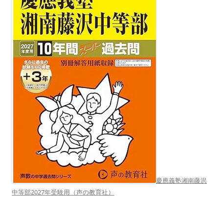
慶應義塾湘南藤沢
中等部2027年受験用（声の教育社）