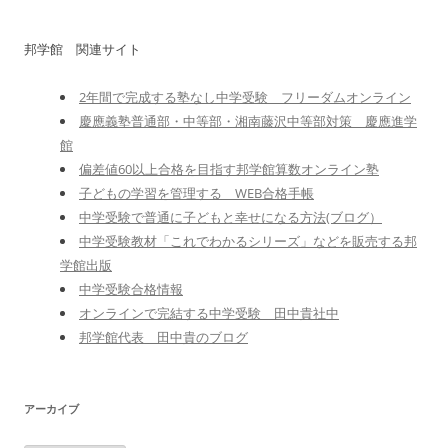
邦学館 関連サイト
2年間で完成する塾なし中学受験 フリーダムオンライン
慶應義塾普通部・中等部・湘南藤沢中等部対策 慶應進学
館
偏差値60以上合格を目指す邦学館算数オンライン塾
子どもの学習を管理する WEB合格手帳
中学受験で普通に子どもと幸せになる方法(ブログ）
中学受験教材「これでわかるシリーズ」などを販売する邦
学館出版
中学受験合格情報
オンラインで完結する中学受験 田中貴社中
邦学館代表 田中貴のブログ
アーカイブ