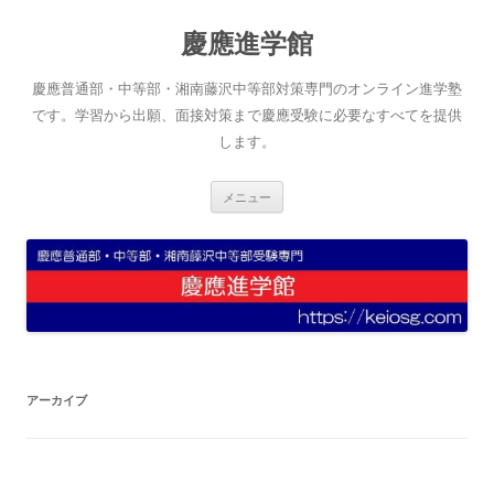
コ
ン
慶應進学館
テ
ン
ツ
へ
慶應普通部・中等部・湘南藤沢中等部対策専門のオンライン進学塾
ス
キ
です。学習から出願、面接対策まで慶應受験に必要なすべてを提供
ッ
します。
プ
メニュー
アーカイブ