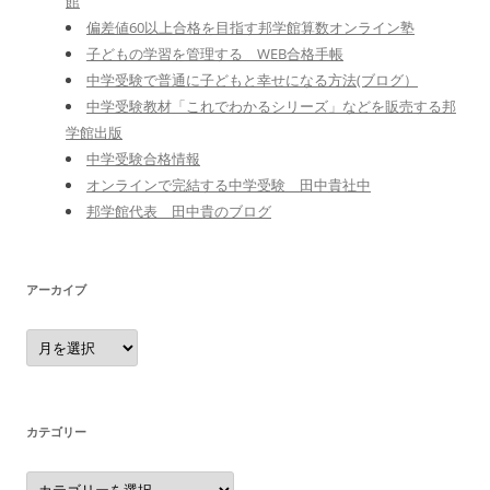
館
偏差値60以上合格を目指す邦学館算数オンライン塾
子どもの学習を管理する WEB合格手帳
中学受験で普通に子どもと幸せになる方法(ブログ）
中学受験教材「これでわかるシリーズ」などを販売する邦
学館出版
中学受験合格情報
オンラインで完結する中学受験 田中貴社中
邦学館代表 田中貴のブログ
アーカイブ
ア
ー
カ
イ
ブ
カテゴリー
カ