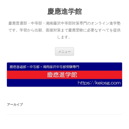
コ
ン
慶應進学館
テ
ン
ツ
へ
慶應普通部・中等部・湘南藤沢中等部対策専門のオンライン進学塾
ス
キ
です。学習から出願、面接対策まで慶應受験に必要なすべてを提供
ッ
します。
プ
メニュー
アーカイブ