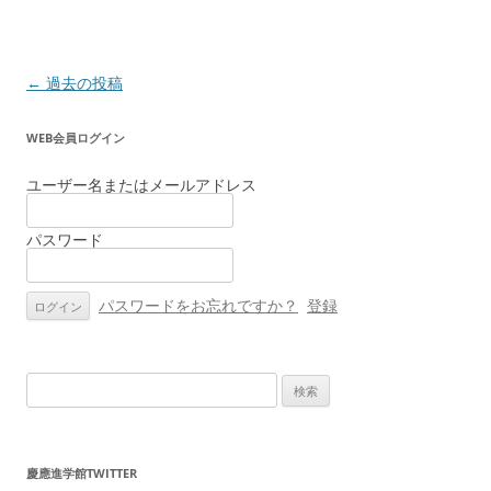
投
←
過去の投稿
稿
WEB会員ログイン
ナ
ビ
ユーザー名またはメールアドレス
ゲ
ー
パスワード
シ
ョ
パスワードをお忘れですか？
登録
ン
検
索:
慶應進学館TWITTER