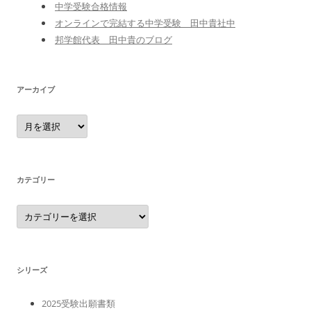
中学受験合格情報
オンラインで完結する中学受験 田中貴社中
邦学館代表 田中貴のブログ
アーカイブ
ア
ー
カ
イ
ブ
カテゴリー
カ
テ
ゴ
リ
ー
シリーズ
2025受験出願書類