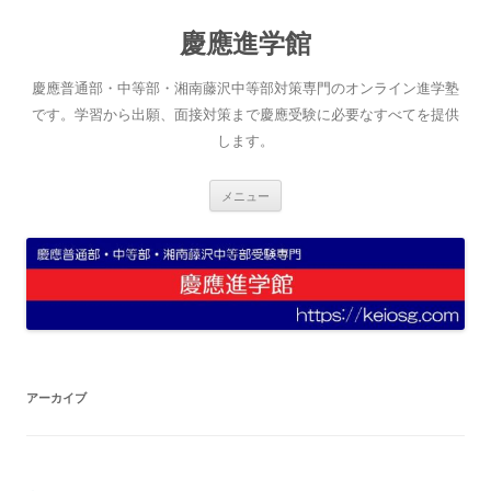
コ
ン
慶應進学館
テ
ン
ツ
へ
慶應普通部・中等部・湘南藤沢中等部対策専門のオンライン進学塾
ス
キ
です。学習から出願、面接対策まで慶應受験に必要なすべてを提供
ッ
します。
プ
メニュー
アーカイブ