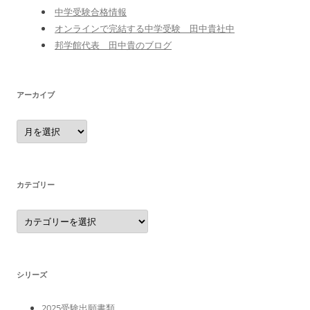
中学受験合格情報
オンラインで完結する中学受験 田中貴社中
邦学館代表 田中貴のブログ
アーカイブ
ア
ー
カ
イ
ブ
カテゴリー
カ
テ
ゴ
リ
ー
シリーズ
2025受験出願書類