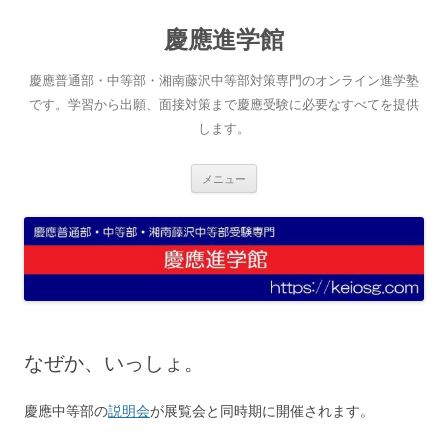
コ
ン
慶應進学館
テ
ン
ツ
へ
慶應普通部・中等部・湘南藤沢中等部対策専門のオンライン進学塾
ス
キ
です。学習から出願、面接対策まで慶應受験に必要なすべてを提供
ッ
します。
プ
メニュー
なぜか、いっしょ。
慶應中等部の
説明会
が展覧会と同時期に開催されます。