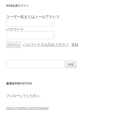
ナ
WEB会員ログイン
ビ
ゲ
ユーザー名またはメールアドレス
ー
パスワード
シ
ョ
ン
パスワードをお忘れですか？
登録
検
索:
慶應進学館TWITTER
フォローしてください。
https://twitter.com/infokeio