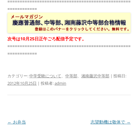
==================================================
============
次号は10月25日正午ごろ配信予定です。
==================================================
============
カテゴリー:
中学受験について
、
中等部
、
湘南藤沢中等部
| 投稿日:
2012年10月25日
|
投稿者:
admin
投
←
お弁当
志望動機は敬体で
→
稿