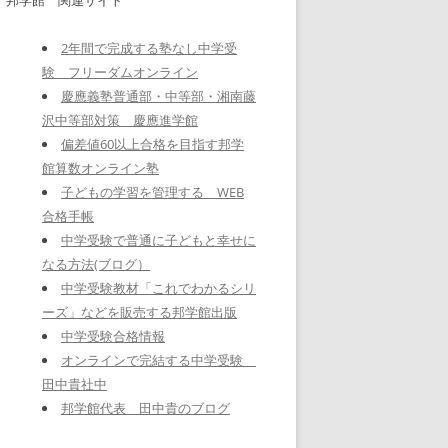
2年間で完成する塾なし中学受
験 フリーダムオンライン
慶應義塾普通部・中等部・湘南藤
沢中等部対策 慶應進学館
偏差値60以上合格を目指す邦学
館算数オンライン塾
子どもの学習を管理する WEB
合格手帳
中学受験で普通に子どもと幸せに
なる方法(ブログ）
中学受験教材「これでわかるシリ
ーズ」などを販売する邦学館出版
中学受験合格情報
オンラインで完結する中学受験
田中貴社中
邦学館代表 田中貴のブログ