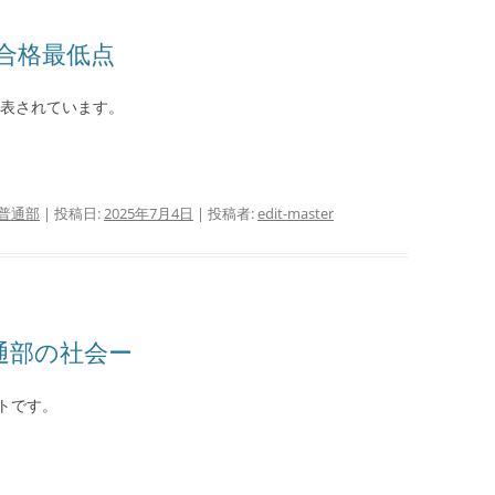
 合格最低点
公表されています。
普通部
| 投稿日:
2025年7月4日
|
投稿者:
edit-master
通部の社会ー
トです。