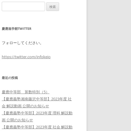
検
索:
慶應進学館TWITTER
フォローしてください。
https://twitter.com/infokeio
最近の投稿
慶應中等部 算数特別（5）
【慶應義塾湘南藤沢中等部】2023年度 社
会 解説動画 公開のお知らせ
【慶應義塾中等部】2023年度 理科 解説動
画 公開のお知らせ
【慶應義塾中等部】2023年度 社会 解説動