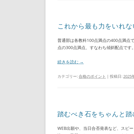
これから最も力をいれな
普通部は各教科100点満点の400点満点
点の300点満点、すなわち傾斜配点です
続きを読む
→
カテゴリー:
合格のポイント
| 投稿日:
2025
踏むべき石をちゃんと踏
WEB出願や、当日合否発表など、スピ