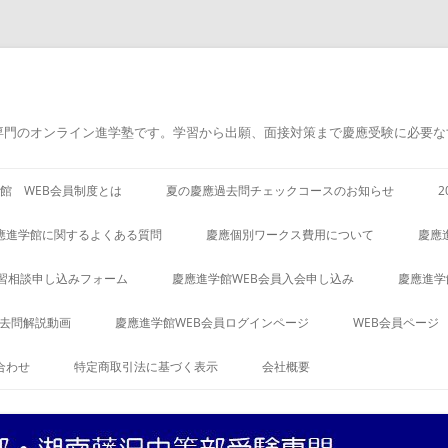
専門のオンライン進学塾です。学習から出願、面接対策まで慶應受験に必要な
館 WEB会員制度とは
夏の慶應過去問チェックコースのお知らせ
應進学館に関するよくある質問
慶應個別ワークス費用について
慶應
習相談申し込みフォーム
慶應進学館WEB会員入会申し込み
慶應進学
過去問解説動画
慶應進学館WEB会員ログインページ
WEB会員ページ
合わせ
特定商取引法に基づく表示
会社概要