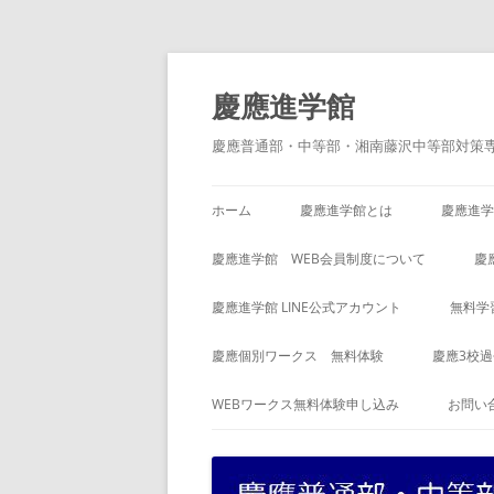
コ
ン
テ
慶應進学館
ン
ツ
へ
慶應普通部・中等部・湘南藤沢中等部対策
ス
キ
ッ
プ
ホーム
慶應進学館とは
慶應進学
慶應進学館 WEB会員制度について
慶
慶應進学館 LINE公式アカウント
無料学
慶應個別ワークス 無料体験
慶應3校
WEBワークス無料体験申し込み
お問い