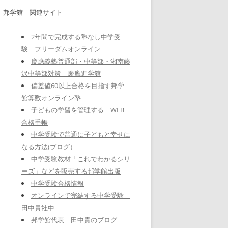
邦学館 関連サイト
2年間で完成する塾なし中学受
験 フリーダムオンライン
慶應義塾普通部・中等部・湘南藤
沢中等部対策 慶應進学館
偏差値60以上合格を目指す邦学
館算数オンライン塾
子どもの学習を管理する WEB
合格手帳
中学受験で普通に子どもと幸せに
なる方法(ブログ）
中学受験教材「これでわかるシリ
ーズ」などを販売する邦学館出版
中学受験合格情報
オンラインで完結する中学受験
田中貴社中
邦学館代表 田中貴のブログ