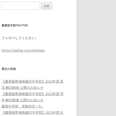
検
索:
慶應進学館TWITTER
フォローしてください。
https://twitter.com/infokeio
最近の投稿
【慶應義塾湘南藤沢中等部】2023年度 英
語 解説動画 公開のお知らせ
【慶應義塾湘南藤沢中等部】2023年度 理
科 解説動画 公開のお知らせ
慶應中等部 算数特別（5）
【慶應義塾湘南藤沢中等部】2023年度 社