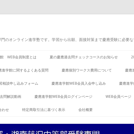
専門のオンライン進学塾です。学習から出願、面接対策まで慶應受験に必要な
館 WEB会員制度とは
夏の慶應過去問チェックコースのお知らせ
應進学館に関するよくある質問
慶應個別ワークス費用について
慶應
習相談申し込みフォーム
慶應進学館WEB会員入会申し込み
慶應進学
過去問解説動画
慶應進学館WEB会員ログインページ
WEB会員ページ
合わせ
特定商取引法に基づく表示
会社概要