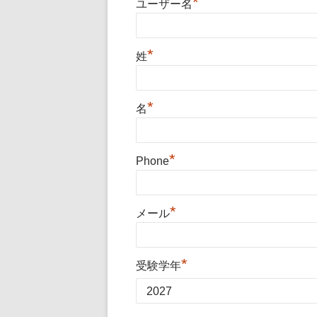
*
ユーザー名
*
姓
*
名
*
Phone
*
メール
*
受験学年