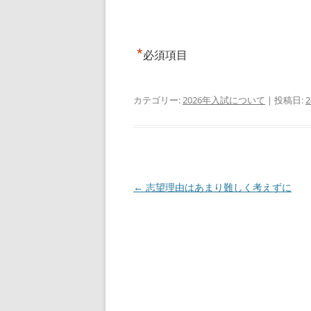
*
必須項目
カテゴリー:
2026年入試について
| 投稿日:
投
←
志望理由はあまり難しく考えずに
稿
ナ
ビ
ゲ
ー
シ