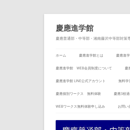
コ
ン
テ
慶應進学館
ン
ツ
へ
慶應普通部・中等部・湘南藤沢中等部対策
ス
キ
ッ
プ
ホーム
慶應進学館とは
慶應進学
慶應進学館 WEB会員制度について
慶
慶應進学館 LINE公式アカウント
無料学
慶應個別ワークス 無料体験
慶應3校
WEBワークス無料体験申し込み
お問い