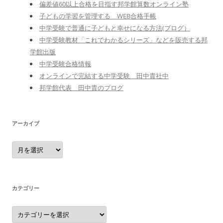
偏差値60以上合格を目指す邦学館算数オンライン塾
子どもの学習を管理する WEB合格手帳
中学受験で普通に子どもと幸せになる方法(ブログ）
中学受験教材「これでわかるシリーズ」などを販売する邦
学館出版
中学受験合格情報
オンラインで完結する中学受験 田中貴社中
邦学館代表 田中貴のブログ
アーカイブ
ア
ー
カ
イ
ブ
カテゴリー
カ
テ
ゴ