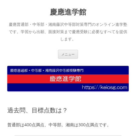
コ
ン
慶應進学館
テ
ン
ツ
へ
慶應普通部・中等部・湘南藤沢中等部対策専門のオンライン進学塾
ス
キ
です。学習から出願、面接対策まで慶應受験に必要なすべてを提供
ッ
します。
プ
メニュー
過去問、目標点数は？
普通部は400点満点、中等部。湘南は300点満点です。