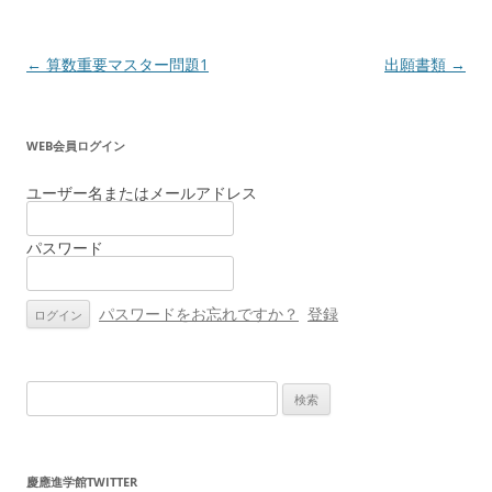
投
←
算数重要マスター問題1
出願書類
→
稿
ナ
WEB会員ログイン
ビ
ゲ
ユーザー名またはメールアドレス
ー
パスワード
シ
ョ
ン
パスワードをお忘れですか？
登録
検
索:
慶應進学館TWITTER