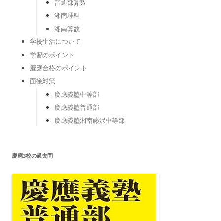
普通部算数
湘南理科
湘南算数
学校生活について
学習のポイント
慶應合格のポイント
面接対策
慶應義塾中等部
慶應義塾普通部
慶應義塾湘南藤沢中等部
慶應3校の過去問