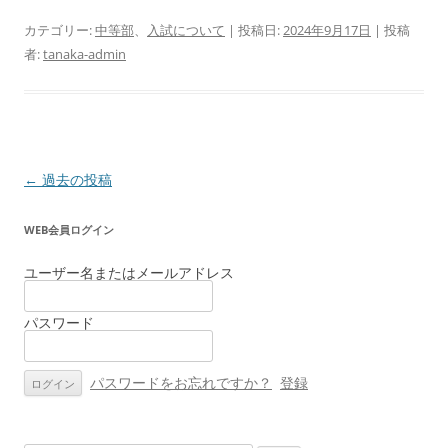
カテゴリー:
中等部
、
入試について
| 投稿日:
2024年9月17日
|
投稿
者:
tanaka-admin
投
←
過去の投稿
稿
WEB会員ログイン
ナ
ビ
ユーザー名またはメールアドレス
ゲ
ー
パスワード
シ
ョ
パスワードをお忘れですか？
登録
ン