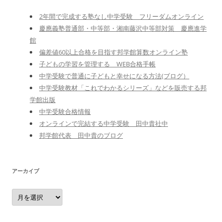
2年間で完成する塾なし中学受験 フリーダムオンライン
慶應義塾普通部・中等部・湘南藤沢中等部対策 慶應進学
館
偏差値60以上合格を目指す邦学館算数オンライン塾
子どもの学習を管理する WEB合格手帳
中学受験で普通に子どもと幸せになる方法(ブログ）
中学受験教材「これでわかるシリーズ」などを販売する邦
学館出版
中学受験合格情報
オンラインで完結する中学受験 田中貴社中
邦学館代表 田中貴のブログ
アーカイブ
ア
ー
カ
イ
ブ