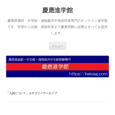
コ
ン
慶應進学館
テ
ン
ツ
へ
慶應普通部・中等部・湘南藤沢中等部対策専門のオンライン進学塾
ス
キ
です。学習から出願、面接対策まで慶應受験に必要なすべてを提供
ッ
します。
プ
メニュー
「
入試について
」カテゴリーアーカイブ