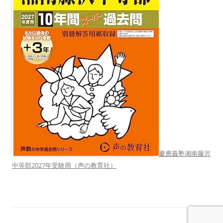
慶應義塾湘南藤沢
中等部2027年受験用（声の教育社）