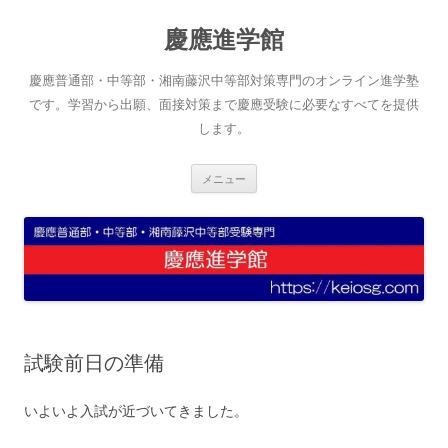
コ
ン
慶應進学館
テ
ン
ツ
へ
慶應普通部・中等部・湘南藤沢中等部対策専門のオンライン進学塾
ス
キ
です。学習から出願、面接対策まで慶應受験に必要なすべてを提供
ッ
します。
プ
メニュー
試験前日の準備
いよいよ入試が近づいてきました。