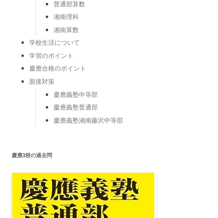
普通部算数
湘南理科
湘南算数
学校生活について
学習のポイント
慶應合格のポイント
面接対策
慶應義塾中等部
慶應義塾普通部
慶應義塾湘南藤沢中等部
慶應3校の過去問