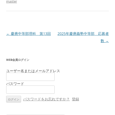
master
投
←
慶應中等部理科 第13回
2025年慶應義塾中等部 応募者
稿
数
→
ナ
ビ
WEB会員ログイン
ゲ
ー
ユーザー名またはメールアドレス
シ
パスワード
ョ
ン
パスワードをお忘れですか？
登録