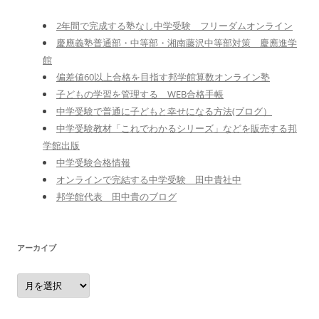
2年間で完成する塾なし中学受験 フリーダムオンライン
慶應義塾普通部・中等部・湘南藤沢中等部対策 慶應進学
館
偏差値60以上合格を目指す邦学館算数オンライン塾
子どもの学習を管理する WEB合格手帳
中学受験で普通に子どもと幸せになる方法(ブログ）
中学受験教材「これでわかるシリーズ」などを販売する邦
学館出版
中学受験合格情報
オンラインで完結する中学受験 田中貴社中
邦学館代表 田中貴のブログ
アーカイブ
ア
ー
カ
イ
ブ