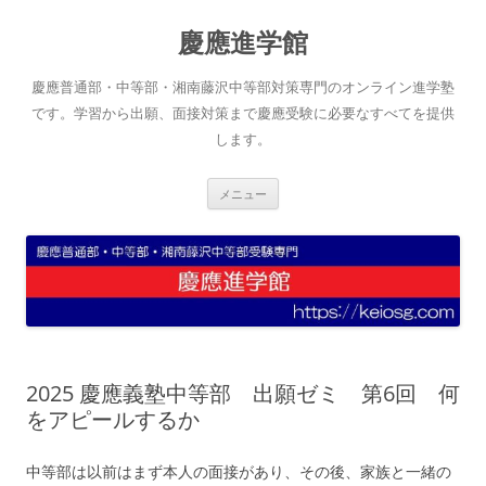
コ
ン
慶應進学館
テ
ン
ツ
へ
慶應普通部・中等部・湘南藤沢中等部対策専門のオンライン進学塾
ス
キ
です。学習から出願、面接対策まで慶應受験に必要なすべてを提供
ッ
します。
プ
メニュー
2025 慶應義塾中等部 出願ゼミ 第6回 何
をアピールするか
中等部は以前はまず本人の面接があり、その後、家族と一緒の