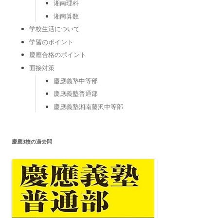
湘南理科
湘南算数
学校生活について
学習のポイント
慶應合格のポイント
面接対策
慶應義塾中等部
慶應義塾普通部
慶應義塾湘南藤沢中等部
慶應3校の過去問