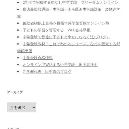
2年間で完成する塾なし中学受験 フリーダムオンライン
慶應義塾普通部・中等部・湘南藤沢中等部対策 慶應進学
館
偏差値60以上合格を目指す邦学館算数オンライン塾
子どもの学習を管理する WEB合格手帳
中学受験で普通に子どもと幸せになる方法(ブログ）
中学受験教材「これでわかるシリーズ」などを販売する邦
学館出版
中学受験合格情報
オンラインで完結する中学受験 田中貴社中
邦学館代表 田中貴のブログ
アーカイブ
ア
ー
カ
イ
ブ