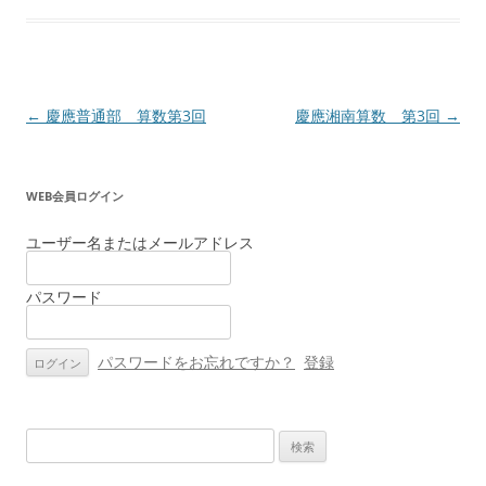
投
←
慶應普通部 算数第3回
慶應湘南算数 第3回
→
稿
ナ
WEB会員ログイン
ビ
ゲ
ユーザー名またはメールアドレス
ー
パスワード
シ
ョ
ン
パスワードをお忘れですか？
登録
検
索: