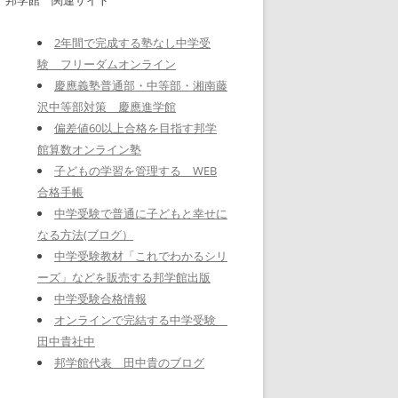
2年間で完成する塾なし中学受
験 フリーダムオンライン
慶應義塾普通部・中等部・湘南藤
沢中等部対策 慶應進学館
偏差値60以上合格を目指す邦学
館算数オンライン塾
子どもの学習を管理する WEB
合格手帳
中学受験で普通に子どもと幸せに
なる方法(ブログ）
中学受験教材「これでわかるシリ
ーズ」などを販売する邦学館出版
中学受験合格情報
オンラインで完結する中学受験
田中貴社中
邦学館代表 田中貴のブログ