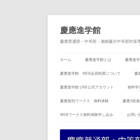
コ
ン
テ
慶應進学館
ン
ツ
へ
慶應普通部・中等部・湘南藤沢中等部対策
ス
キ
ッ
プ
ホーム
慶應進学館とは
慶應進学
慶應進学館 WEB会員制度について
慶
慶應進学館 LINE公式アカウント
無料学
慶應個別ワークス 無料体験
慶應3校
WEBワークス無料体験申し込み
お問い