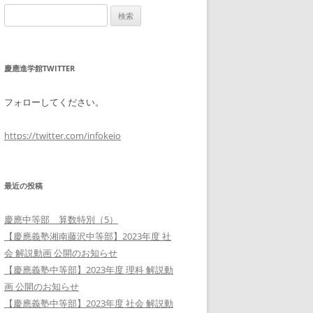
検
索:
慶應進学館TWITTER
フォローしてください。
https://twitter.com/infokeio
最近の投稿
慶應中等部 算数特別（5）
【慶應義塾湘南藤沢中等部】2023年度 社
会 解説動画 公開のお知らせ
【慶應義塾中等部】2023年度 理科 解説動
画 公開のお知らせ
【慶應義塾中等部】2023年度 社会 解説動