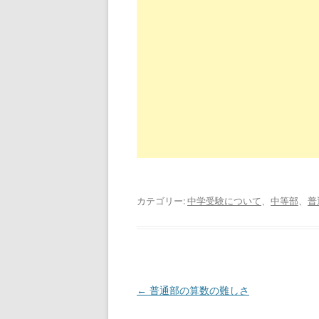
カテゴリー:
中学受験について
、
中等部
、
普
投
←
普通部の算数の難しさ
稿