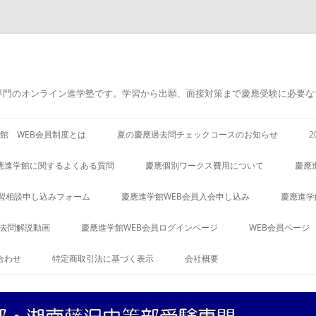
専門のオンライン進学塾です。学習から出願、面接対策まで慶應受験に必要な
館 WEB会員制度とは
夏の慶應過去問チェックコースのお知らせ
應進学館に関するよくある質問
慶應個別ワークス費用について
慶應
習相談申し込みフォーム
慶應進学館WEB会員入会申し込み
慶應進学
過去問解説動画
慶應進学館WEB会員ログインページ
WEB会員ページ
合わせ
特定商取引法に基づく表示
会社概要