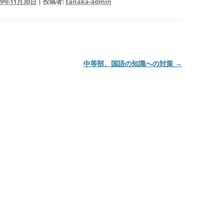
19年11月30日
|
投稿者:
tanaka-admin
中等部、国語の知識への対策
→