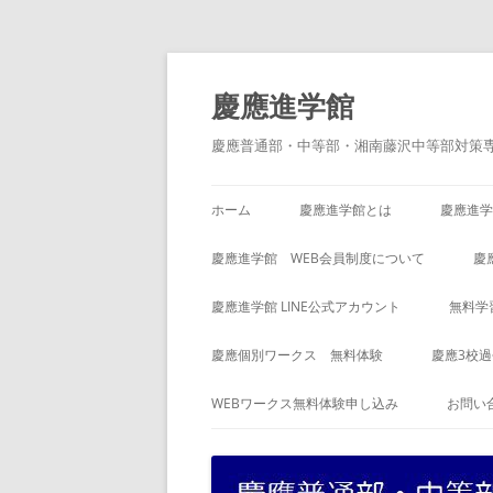
コ
ン
テ
慶應進学館
ン
ツ
へ
慶應普通部・中等部・湘南藤沢中等部対策
ス
キ
ッ
プ
ホーム
慶應進学館とは
慶應進学
慶應進学館 WEB会員制度について
慶
慶應進学館 LINE公式アカウント
無料学
慶應個別ワークス 無料体験
慶應3校
WEBワークス無料体験申し込み
お問い