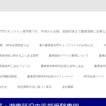
専門のオンライン進学塾です。学習から出願、面接対策まで慶應受験に必要な
館 WEB会員制度とは
夏の慶應過去問チェックコースのお知らせ
應進学館に関するよくある質問
慶應個別ワークス費用について
慶應
習相談申し込みフォーム
慶應進学館WEB会員入会申し込み
慶應進学
過去問解説動画
慶應進学館WEB会員ログインページ
WEB会員ページ
合わせ
特定商取引法に基づく表示
会社概要