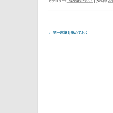
カテゴリー:
中学受験について
| 投稿日:
20
投
←
第一志望を決めておく
稿
ナ
ビ
ゲ
ー
シ
ョ
ン