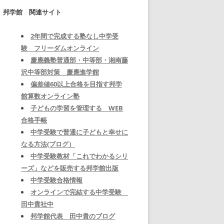
邦学館 関連サイト
2年間で完成する塾なし中学受
験 フリーダムオンライン
慶應義塾普通部・中等部・湘南藤
沢中等部対策 慶應進学館
偏差値60以上合格を目指す邦学
館算数オンライン塾
子どもの学習を管理する WEB
合格手帳
中学受験で普通に子どもと幸せに
なる方法(ブログ）
中学受験教材「これでわかるシリ
ーズ」などを販売する邦学館出版
中学受験合格情報
オンラインで完結する中学受験
田中貴社中
邦学館代表 田中貴のブログ