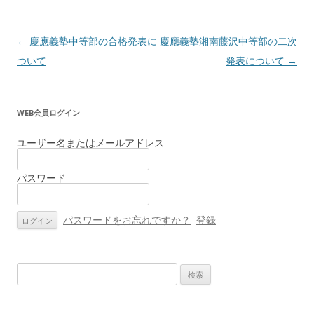
投
←
慶應義塾中等部の合格発表に
慶應義塾湘南藤沢中等部の二次
稿
ついて
発表について
→
ナ
ビ
WEB会員ログイン
ゲ
ー
ユーザー名またはメールアドレス
シ
パスワード
ョ
ン
パスワードをお忘れですか？
登録
検
索: