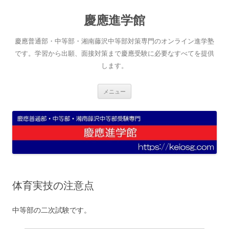
コ
ン
慶應進学館
テ
ン
ツ
へ
慶應普通部・中等部・湘南藤沢中等部対策専門のオンライン進学塾
ス
キ
です。学習から出願、面接対策まで慶應受験に必要なすべてを提供
ッ
します。
プ
メニュー
体育実技の注意点
中等部の二次試験です。