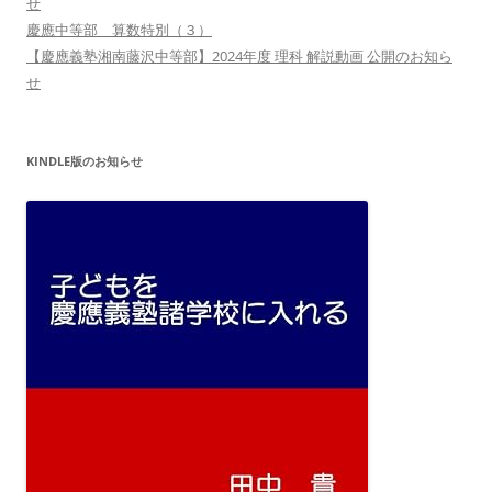
せ
慶應中等部 算数特別（３）
【慶應義塾湘南藤沢中等部】2024年度 理科 解説動画 公開のお知ら
せ
KINDLE版のお知らせ