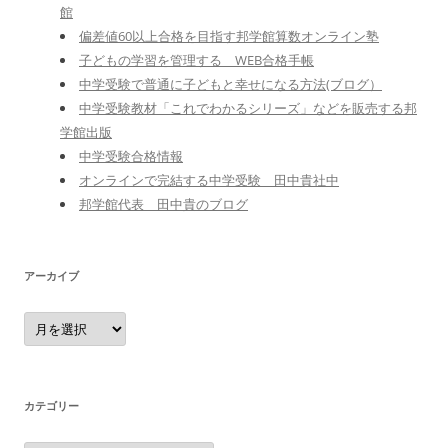
館
偏差値60以上合格を目指す邦学館算数オンライン塾
子どもの学習を管理する WEB合格手帳
中学受験で普通に子どもと幸せになる方法(ブログ）
中学受験教材「これでわかるシリーズ」などを販売する邦
学館出版
中学受験合格情報
オンラインで完結する中学受験 田中貴社中
邦学館代表 田中貴のブログ
アーカイブ
ア
ー
カ
イ
ブ
カテゴリー
カ