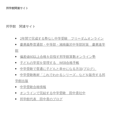
邦学館関連サイト
邦学館 関連サイト
2年間で完成する塾なし中学受験 フリーダムオンライン
慶應義塾普通部・中等部・湘南藤沢中等部対策 慶應進学
館
偏差値60以上合格を目指す邦学館算数オンライン塾
子どもの学習を管理する WEB合格手帳
中学受験で普通に子どもと幸せになる方法(ブログ）
中学受験教材「これでわかるシリーズ」などを販売する邦
学館出版
中学受験合格情報
オンラインで完結する中学受験 田中貴社中
邦学館代表 田中貴のブログ