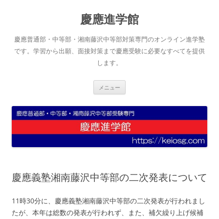
コ
ン
慶應進学館
テ
ン
ツ
へ
慶應普通部・中等部・湘南藤沢中等部対策専門のオンライン進学塾
ス
キ
です。学習から出願、面接対策まで慶應受験に必要なすべてを提供
ッ
します。
プ
メニュー
慶應義塾湘南藤沢中等部の二次発表について
11時30分に、慶應義塾湘南藤沢中等部の二次発表が行われまし
たが、本年は総数の発表が行われず、また、補欠繰り上げ候補