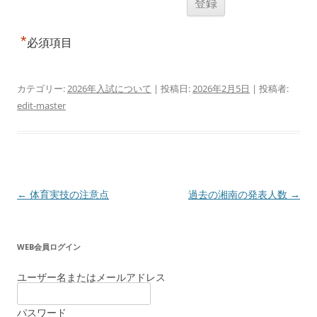
*
必須項目
カテゴリー:
2026年入試について
| 投稿日:
2026年2月5日
|
投稿者:
edit-master
投
←
体育実技の注意点
過去の湘南の発表人数
→
稿
ナ
WEB会員ログイン
ビ
ゲ
ユーザー名またはメールアドレス
ー
パスワード
シ