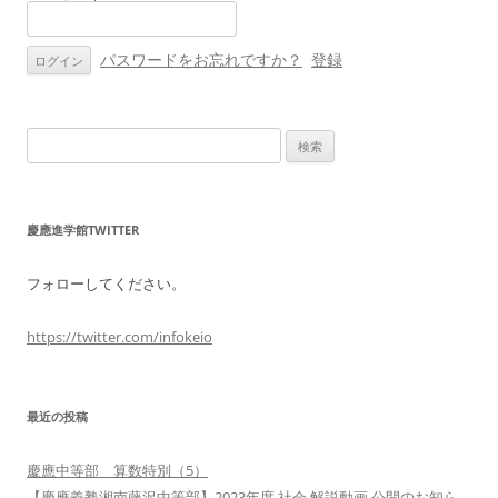
ョ
ン
パスワードをお忘れですか？
登録
検
索:
慶應進学館TWITTER
フォローしてください。
https://twitter.com/infokeio
最近の投稿
慶應中等部 算数特別（5）
【慶應義塾湘南藤沢中等部】2023年度 社会 解説動画 公開のお知ら