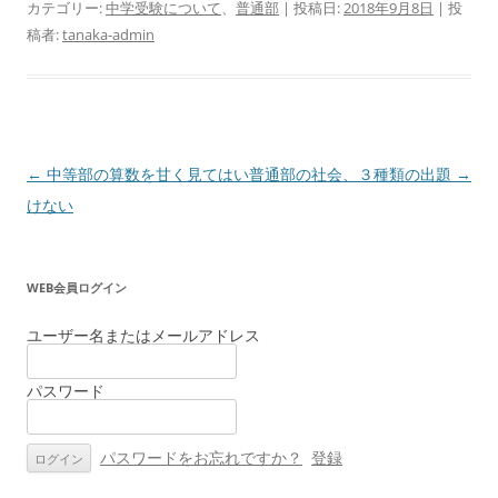
カテゴリー:
中学受験について
、
普通部
| 投稿日:
2018年9月8日
|
投
稿者:
tanaka-admin
投
←
中等部の算数を甘く見てはい
普通部の社会、３種類の出題
→
稿
けない
ナ
ビ
WEB会員ログイン
ゲ
ー
ユーザー名またはメールアドレス
シ
パスワード
ョ
ン
パスワードをお忘れですか？
登録