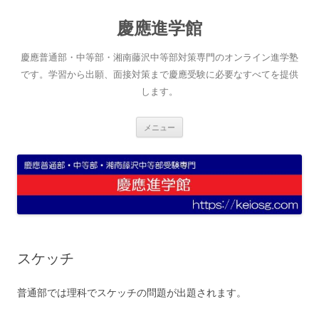
コ
ン
慶應進学館
テ
ン
ツ
へ
慶應普通部・中等部・湘南藤沢中等部対策専門のオンライン進学塾
ス
キ
です。学習から出願、面接対策まで慶應受験に必要なすべてを提供
ッ
します。
プ
メニュー
スケッチ
普通部では理科でスケッチの問題が出題されます。