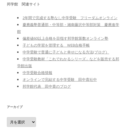
邦学館 関連サイト
2年間で完成する塾なし中学受験 フリーダムオンライン
慶應義塾普通部・中等部・湘南藤沢中等部対策 慶應進学
館
偏差値60以上合格を目指す邦学館算数オンライン塾
子どもの学習を管理する WEB合格手帳
中学受験で普通に子どもと幸せになる方法(ブログ）
中学受験教材「これでわかるシリーズ」などを販売する邦
学館出版
中学受験合格情報
オンラインで完結する中学受験 田中貴社中
邦学館代表 田中貴のブログ
アーカイブ
ア
ー
カ