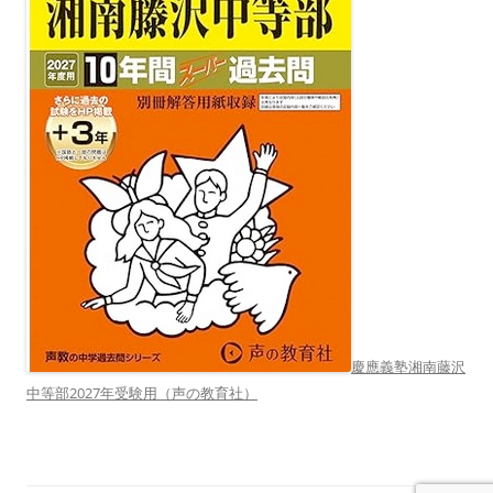
慶應義塾湘南藤沢
中等部2027年受験用（声の教育社）