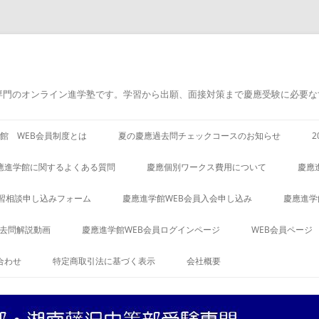
専門のオンライン進学塾です。学習から出願、面接対策まで慶應受験に必要な
館 WEB会員制度とは
夏の慶應過去問チェックコースのお知らせ
應進学館に関するよくある質問
慶應個別ワークス費用について
慶應
習相談申し込みフォーム
慶應進学館WEB会員入会申し込み
慶應進学
過去問解説動画
慶應進学館WEB会員ログインページ
WEB会員ページ
合わせ
特定商取引法に基づく表示
会社概要