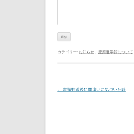
カテゴリー:
お知らせ
、
慶應進学館について
投
←
書類郵送後に間違いに気づいた時
稿
ナ
ビ
ゲ
ー