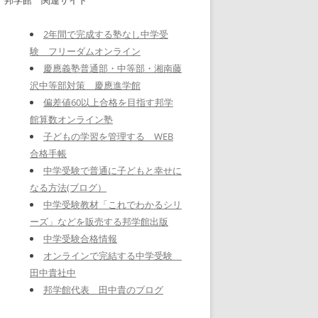
2年間で完成する塾なし中学受
験 フリーダムオンライン
慶應義塾普通部・中等部・湘南藤
沢中等部対策 慶應進学館
偏差値60以上合格を目指す邦学
館算数オンライン塾
子どもの学習を管理する WEB
合格手帳
中学受験で普通に子どもと幸せに
なる方法(ブログ）
中学受験教材「これでわかるシリ
ーズ」などを販売する邦学館出版
中学受験合格情報
オンラインで完結する中学受験
田中貴社中
邦学館代表 田中貴のブログ