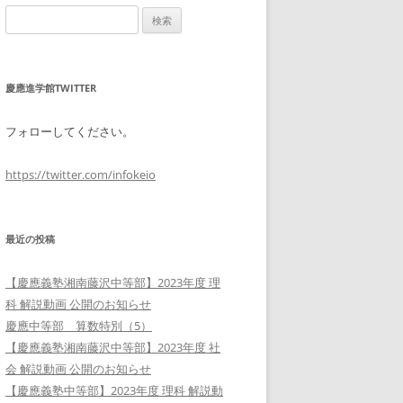
検
索:
慶應進学館TWITTER
フォローしてください。
https://twitter.com/infokeio
最近の投稿
【慶應義塾湘南藤沢中等部】2023年度 理
科 解説動画 公開のお知らせ
慶應中等部 算数特別（5）
【慶應義塾湘南藤沢中等部】2023年度 社
会 解説動画 公開のお知らせ
【慶應義塾中等部】2023年度 理科 解説動