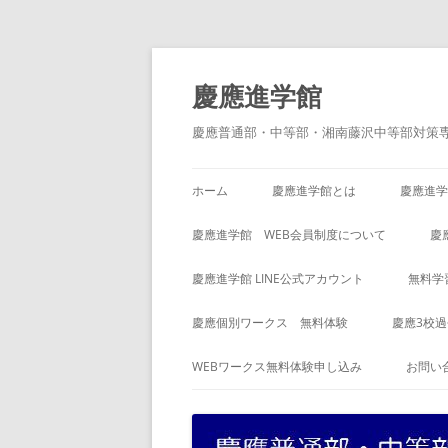
コ
ン
テ
慶應進学館
ン
ツ
へ
慶應普通部・中等部・湘南藤沢中等部対策
ス
キ
ッ
プ
ホーム
慶應進学館とは
慶應進学
慶應進学館 WEB会員制度について
慶
慶應進学館 LINE公式アカウント
無料学
慶應個別ワークス 無料体験
慶應3校
WEBワークス無料体験申し込み
お問い