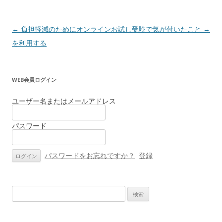
投
←
負担軽減のためにオンライン
お試し受験で気が付いたこと
→
稿
を利用する
ナ
ビ
WEB会員ログイン
ゲ
ー
ユーザー名またはメールアドレス
シ
パスワード
ョ
ン
パスワードをお忘れですか？
登録
検
索: