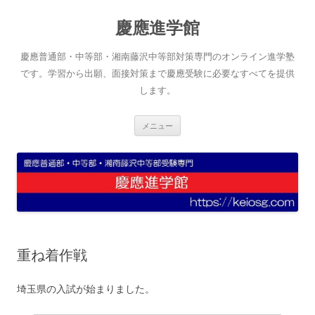
コ
ン
慶應進学館
テ
ン
ツ
へ
慶應普通部・中等部・湘南藤沢中等部対策専門のオンライン進学塾
ス
キ
です。学習から出願、面接対策まで慶應受験に必要なすべてを提供
ッ
します。
プ
メニュー
重ね着作戦
埼玉県の入試が始まりました。