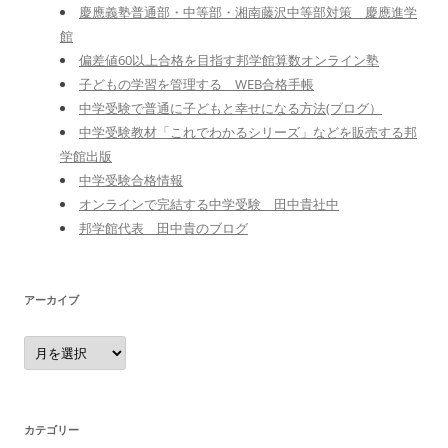
慶應義塾普通部・中等部・湘南藤沢中等部対策 慶應進学
館
偏差値60以上合格を目指す邦学館算数オンライン塾
子どもの学習を管理する WEB合格手帳
中学受験で普通に子どもと幸せになる方法(ブログ）
中学受験教材「これでわかるシリーズ」などを販売する邦
学館出版
中学受験合格情報
オンラインで完結する中学受験 田中貴社中
邦学館代表 田中貴のブログ
アーカイブ
ア
ー
カ
イ
ブ
カテゴリー