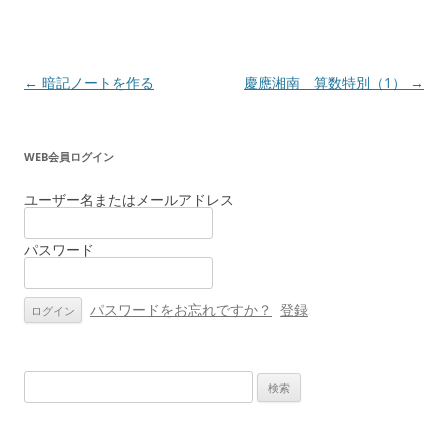
投
←
暗記ノートを作る
慶應湘南 算数特別（1）
→
稿
ナ
WEB会員ログイン
ビ
ゲ
ユーザー名またはメールアドレス
ー
パスワード
シ
ョ
ン
パスワードをお忘れですか？
登録
検
索: