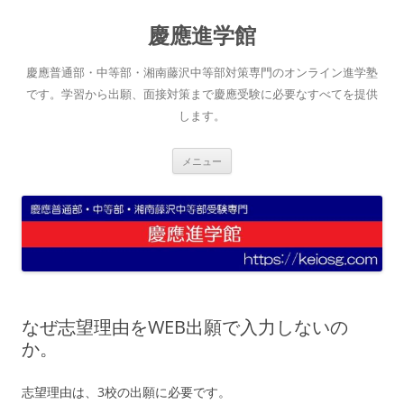
コ
ン
慶應進学館
テ
ン
ツ
へ
慶應普通部・中等部・湘南藤沢中等部対策専門のオンライン進学塾
ス
キ
です。学習から出願、面接対策まで慶應受験に必要なすべてを提供
ッ
します。
プ
メニュー
なぜ志望理由をWEB出願で入力しないの
か。
志望理由は、3校の出願に必要です。