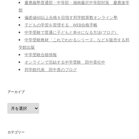
慶應義塾普通部・中等部・湘南藤沢中等部対策 慶應進学
館
偏差値60以上合格を目指す邦学館算数オンライン塾
子どもの学習を管理する WEB合格手帳
中学受験で普通に子どもと幸せになる方法(ブログ）
中学受験教材「これでわかるシリーズ」などを販売する邦
学館出版
中学受験合格情報
オンラインで完結する中学受験 田中貴社中
邦学館代表 田中貴のブログ
アーカイブ
ア
ー
カ
イ
ブ
カテゴリー