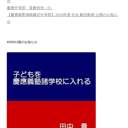
せ
慶應中等部 算数特別（5）
【慶應義塾湘南藤沢中等部】2023年度 社会 解説動画 公開のお知ら
せ
KINDLE版のお知らせ