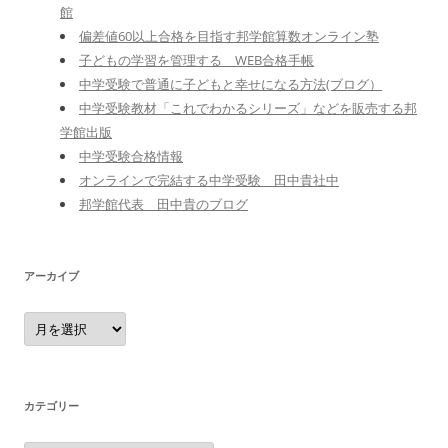
館
偏差値60以上合格を目指す邦学館算数オンライン塾
子どもの学習を管理する WEB合格手帳
中学受験で普通に子どもと幸せになる方法(ブログ）
中学受験教材「これでわかるシリーズ」などを販売する邦
学館出版
中学受験合格情報
オンラインで完結する中学受験 田中貴社中
邦学館代表 田中貴のブログ
アーカイブ
ア
ー
カ
イ
ブ
カテゴリー
カ