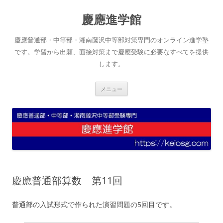
コ
ン
慶應進学館
テ
ン
ツ
へ
慶應普通部・中等部・湘南藤沢中等部対策専門のオンライン進学塾
ス
キ
です。学習から出願、面接対策まで慶應受験に必要なすべてを提供
ッ
します。
プ
メニュー
慶應普通部算数 第11回
普通部の入試形式で作られた演習問題の5回目です。