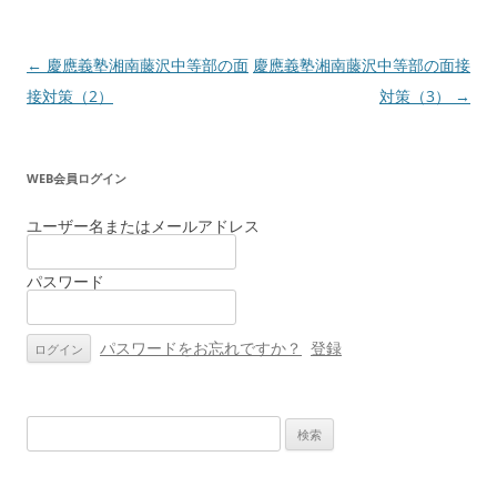
投
←
慶應義塾湘南藤沢中等部の面
慶應義塾湘南藤沢中等部の面接
稿
接対策（2）
対策（3）
→
ナ
ビ
WEB会員ログイン
ゲ
ー
ユーザー名またはメールアドレス
シ
パスワード
ョ
ン
パスワードをお忘れですか？
登録
検
索: