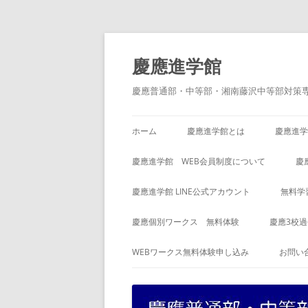
コ
ン
テ
慶應進学館
ン
ツ
へ
慶應普通部・中等部・湘南藤沢中等部対策
ス
キ
ッ
プ
ホーム
慶應進学館とは
慶應進学
慶應進学館 WEB会員制度について
慶
慶應進学館 LINE公式アカウント
無料学
慶應個別ワークス 無料体験
慶應3校
WEBワークス無料体験申し込み
お問い