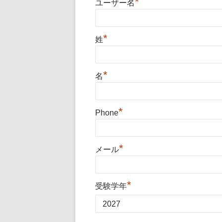
*
ユーザー名
*
姓
*
名
*
Phone
*
メール
*
受験学年