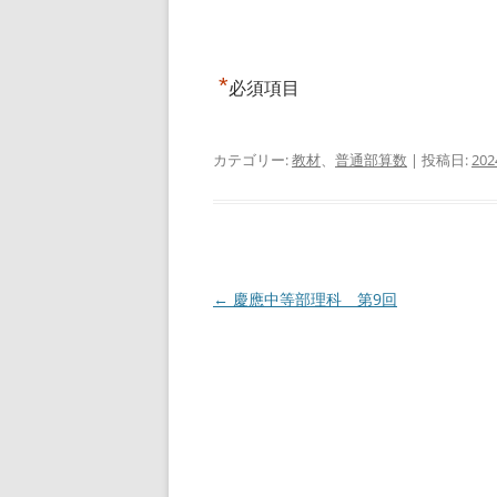
*
必須項目
カテゴリー:
教材
、
普通部算数
| 投稿日:
20
投
←
慶應中等部理科 第9回
稿
ナ
ビ
ゲ
ー
シ