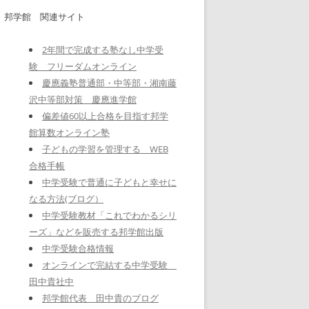
邦学館 関連サイト
2年間で完成する塾なし中学受
験 フリーダムオンライン
慶應義塾普通部・中等部・湘南藤
沢中等部対策 慶應進学館
偏差値60以上合格を目指す邦学
館算数オンライン塾
子どもの学習を管理する WEB
合格手帳
中学受験で普通に子どもと幸せに
なる方法(ブログ）
中学受験教材「これでわかるシリ
ーズ」などを販売する邦学館出版
中学受験合格情報
オンラインで完結する中学受験
田中貴社中
邦学館代表 田中貴のブログ