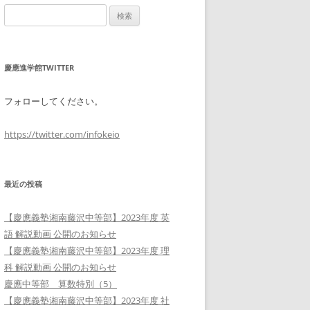
検
索:
慶應進学館TWITTER
フォローしてください。
https://twitter.com/infokeio
最近の投稿
【慶應義塾湘南藤沢中等部】2023年度 英
語 解説動画 公開のお知らせ
【慶應義塾湘南藤沢中等部】2023年度 理
科 解説動画 公開のお知らせ
慶應中等部 算数特別（5）
【慶應義塾湘南藤沢中等部】2023年度 社