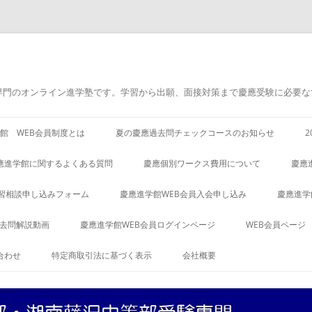
専門のオンライン進学塾です。学習から出願、面接対策まで慶應受験に必要な
館 WEB会員制度とは
夏の慶應過去問チェックコースのお知らせ
應進学館に関するよくある質問
慶應個別ワークス費用について
慶應
習相談申し込みフォーム
慶應進学館WEB会員入会申し込み
慶應進学
過去問解説動画
慶應進学館WEB会員ログインページ
WEB会員ページ
合わせ
特定商取引法に基づく表示
会社概要