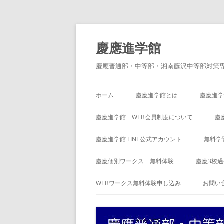
コ
ン
テ
慶應進学館
ン
ツ
へ
慶應普通部・中等部・湘南藤沢中等部対策
ス
キ
ッ
プ
ホーム
慶應進学館とは
慶應進学
慶應進学館 WEB会員制度について
慶
慶應進学館 LINE公式アカウント
無料学
慶應個別ワークス 無料体験
慶應3校
WEBワークス無料体験申し込み
お問い