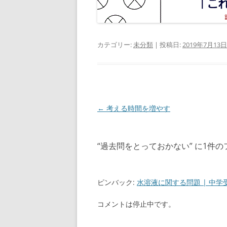
カテゴリー:
未分類
| 投稿日:
2019年7月13日
投
←
考える時間を増やす
稿
ナ
“
過去問をとっておかない
” に1件
ビ
ゲ
ー
ピンバック:
水溶液に関する問題 | 中学
シ
コメントは停止中です。
ョ
ン