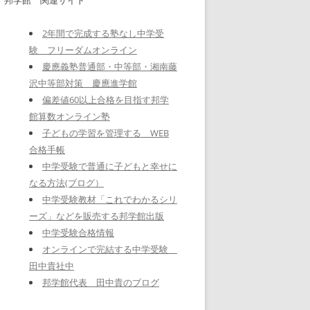
2年間で完成する塾なし中学受
験 フリーダムオンライン
慶應義塾普通部・中等部・湘南藤
沢中等部対策 慶應進学館
偏差値60以上合格を目指す邦学
館算数オンライン塾
子どもの学習を管理する WEB
合格手帳
中学受験で普通に子どもと幸せに
なる方法(ブログ）
中学受験教材「これでわかるシリ
ーズ」などを販売する邦学館出版
中学受験合格情報
オンラインで完結する中学受験
田中貴社中
邦学館代表 田中貴のブログ