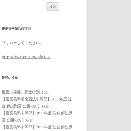
検
索:
慶應進学館TWITTER
フォローしてください。
https://twitter.com/infokeio
最近の投稿
慶應中等部 算数特別（5）
【慶應義塾湘南藤沢中等部】2023年度 社
会 解説動画 公開のお知らせ
【慶應義塾中等部】2023年度 理科 解説動
画 公開のお知らせ
【慶應義塾中等部】2023年度 社会 解説動