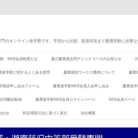
専門のオンライン進学塾です。学習から出願、面接対策まで慶應受験に必要な
館 WEB会員制度とは
夏の慶應過去問チェックコースのお知らせ
應進学館に関するよくある質問
慶應個別ワークス費用について
慶應
習相談申し込みフォーム
慶應進学館WEB会員入会申し込み
慶應進学
過去問解説動画
慶應進学館WEB会員ログインページ
WEB会員ページ
合わせ
特定商取引法に基づく表示
会社概要