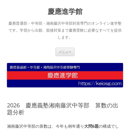
コ
ン
慶應進学館
テ
ン
ツ
へ
慶應普通部・中等部・湘南藤沢中等部対策専門のオンライン進学塾
ス
キ
です。学習から出願、面接対策まで慶應受験に必要なすべてを提供
ッ
します。
プ
メニュー
2026 慶應義塾湘南藤沢中等部 算数の出
題分析
湘南藤沢中等部の算数は、今年も例年通り
大問6題
の構成でし