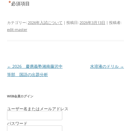
*
必須項目
カテゴリー:
2026年入試について
| 投稿日:
2026年3月13日
|
投稿者:
edit-master
投
←
2026 慶應義塾湘南藤沢中
水溶液のドリル
→
稿
等部 国語の出題分析
ナ
ビ
WEB会員ログイン
ゲ
ー
ユーザー名またはメールアドレス
シ
パスワード
ョ