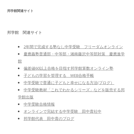
邦学館関連サイト
邦学館 関連サイト
2年間で完成する塾なし中学受験 フリーダムオンライン
慶應義塾普通部・中等部・湘南藤沢中等部対策 慶應進学
館
偏差値60以上合格を目指す邦学館算数オンライン塾
子どもの学習を管理する WEB合格手帳
中学受験で普通に子どもと幸せになる方法(ブログ）
中学受験教材「これでわかるシリーズ」などを販売する邦
学館出版
中学受験合格情報
オンラインで完結する中学受験 田中貴社中
邦学館代表 田中貴のブログ