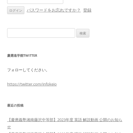
ン
パスワードをお忘れですか？
登録
検
索:
慶應進学館TWITTER
フォローしてください。
https://twitter.com/infokeio
最近の投稿
【慶應義塾湘南藤沢中等部】2023年度 英語 解説動画 公開のお知ら
せ