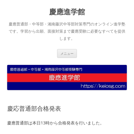
コ
ン
慶應進学館
テ
ン
ツ
へ
慶應普通部・中等部・湘南藤沢中等部対策専門のオンライン進学塾
ス
キ
です。学習から出願、面接対策まで慶應受験に必要なすべてを提供
ッ
します。
プ
メニュー
慶応普通部合格発表
慶應普通部は本日13時から合格発表を行いました。