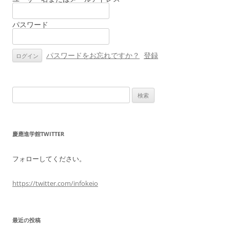
ー
パスワード
シ
ョ
ン
パスワードをお忘れですか？
登録
検
索:
慶應進学館TWITTER
フォローしてください。
https://twitter.com/infokeio
最近の投稿