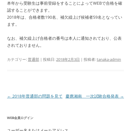
本年から受験生は事前登録をすることによってWEBで合格を確
認することができます。
2018年は、合格者数190名、補欠繰上げ候補者59名となってい
ます。
なお、補欠繰上げ合格者の番号は本人に通知されており、公表
されておりません。
カテゴリー:
普通部
| 投稿日:
2018年2月3日
|
投稿者:
tanaka-admin
投
←
2018年普通部の問題を見て
慶應湘南 一次試験合格発表
→
稿
ナ
WEB会員ログイン
ビ
ゲ
ユーザー名またはメールアドレス