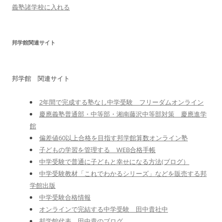
義塾諸学校に入れる
邦学館関連サイト
邦学館 関連サイト
2年間で完成する塾なし中学受験 フリーダムオンライン
慶應義塾普通部・中等部・湘南藤沢中等部対策 慶應進学
館
偏差値60以上合格を目指す邦学館算数オンライン塾
子どもの学習を管理する WEB合格手帳
中学受験で普通に子どもと幸せになる方法(ブログ）
中学受験教材「これでわかるシリーズ」などを販売する邦
学館出版
中学受験合格情報
オンラインで完結する中学受験 田中貴社中
邦学館代表 田中貴のブログ