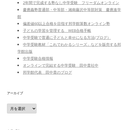
2年間で完成する塾なし中学受験 フリーダムオンライン
慶應義塾普通部・中等部・湘南藤沢中等部対策 慶應進学
館
偏差値60以上合格を目指す邦学館算数オンライン塾
子どもの学習を管理する WEB合格手帳
中学受験で普通に子どもと幸せになる方法(ブログ）
中学受験教材「これでわかるシリーズ」などを販売する邦
学館出版
中学受験合格情報
オンラインで完結する中学受験 田中貴社中
邦学館代表 田中貴のブログ
アーカイブ
ア
ー
カ
イ
ブ