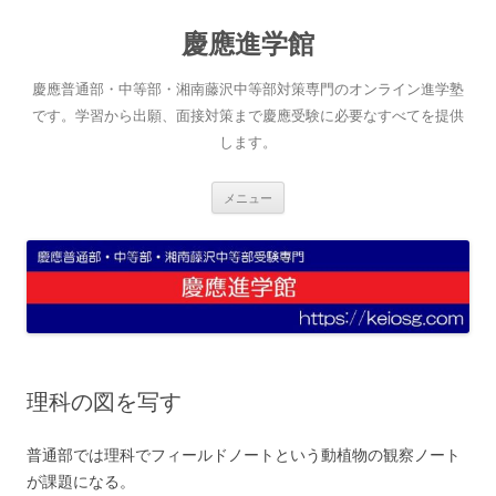
コ
ン
慶應進学館
テ
ン
ツ
へ
慶應普通部・中等部・湘南藤沢中等部対策専門のオンライン進学塾
ス
キ
です。学習から出願、面接対策まで慶應受験に必要なすべてを提供
ッ
します。
プ
メニュー
理科の図を写す
普通部では理科でフィールドノートという動植物の観察ノート
が課題になる。