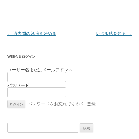
投
←
過去問の勉強を始める
レベル感を知る
→
稿
ナ
WEB会員ログイン
ビ
ゲ
ユーザー名またはメールアドレス
ー
パスワード
シ
ョ
ン
パスワードをお忘れですか？
登録
検
索: