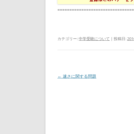
================================
カテゴリー:
中学受験について
| 投稿日:
20
投
←
速さに関する問題
稿
ナ
ビ
ゲ
ー
シ