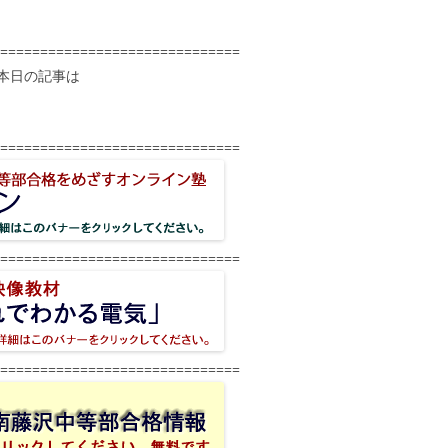
==============================
本日の記事は
==============================
==============================
==============================