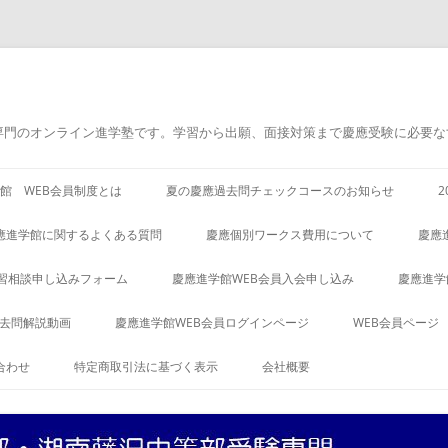
専門のオンライン進学塾です。学習から出願、面接対策まで慶應受験に必要な
館 WEB会員制度とは
夏の慶應過去問チェックコースのお知らせ
應進学館に関するよくある質問
慶應個別ワークス費用について
慶應
習相談申し込みフォーム
慶應進学館WEB会員入会申し込み
慶應進学
過去問解説動画
慶應進学館WEB会員ログインページ
WEB会員ページ
合わせ
特定商取引法に基づく表示
会社概要