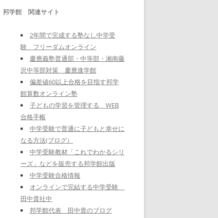
邦学館 関連サイト
2年間で完成する塾なし中学受
験 フリーダムオンライン
慶應義塾普通部・中等部・湘南藤
沢中等部対策 慶應進学館
偏差値60以上合格を目指す邦学
館算数オンライン塾
子どもの学習を管理する WEB
合格手帳
中学受験で普通に子どもと幸せに
なる方法(ブログ）
中学受験教材「これでわかるシリ
ーズ」などを販売する邦学館出版
中学受験合格情報
オンラインで完結する中学受験
田中貴社中
邦学館代表 田中貴のブログ