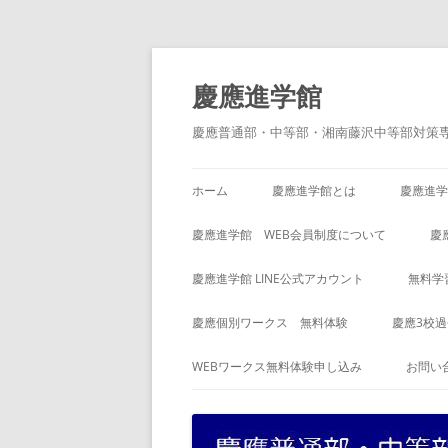
コ
ン
テ
慶應進学館
ン
ツ
へ
慶應普通部・中等部・湘南藤沢中等部対策
ス
キ
ッ
プ
ホーム
慶應進学館とは
慶應進学
慶應進学館 WEB会員制度について
慶
慶應進学館 LINE公式アカウント
無料学
慶應個別ワークス 無料体験
慶應3校
WEBワークス無料体験申し込み
お問い