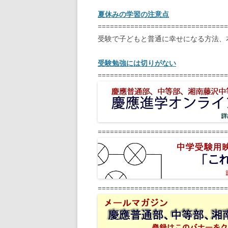
夏休みの学習の注意点
================================
受験で子どもと普通に幸せになる方法、
受験勉強には切りがない
================================
================================
================================