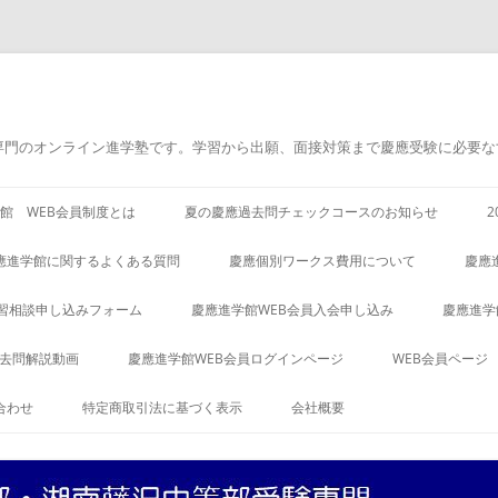
専門のオンライン進学塾です。学習から出願、面接対策まで慶應受験に必要な
館 WEB会員制度とは
夏の慶應過去問チェックコースのお知らせ
應進学館に関するよくある質問
慶應個別ワークス費用について
慶應
習相談申し込みフォーム
慶應進学館WEB会員入会申し込み
慶應進学
過去問解説動画
慶應進学館WEB会員ログインページ
WEB会員ページ
合わせ
特定商取引法に基づく表示
会社概要