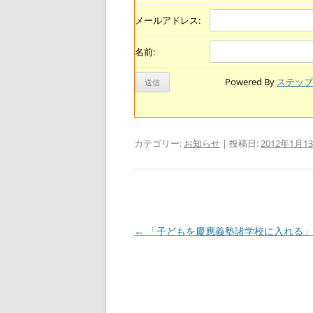
メールアドレス:
名前:
Powered By
ステップ
カテゴリー:
お知らせ
| 投稿日:
2012年1月1
投
←
「子どもを慶應義塾諸学校に入れる」
稿
ナ
ビ
ゲ