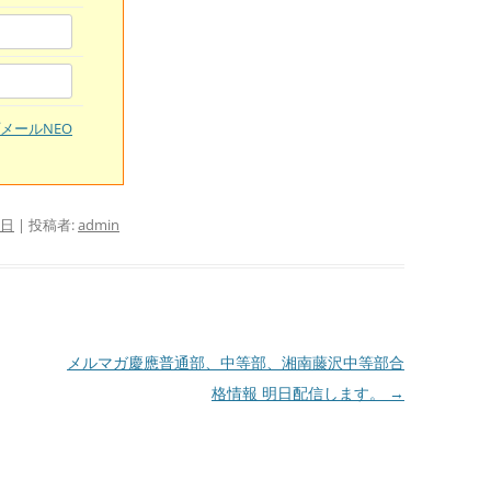
メールNEO
3日
|
投稿者:
admin
メルマガ慶應普通部、中等部、湘南藤沢中等部合
格情報 明日配信します。
→