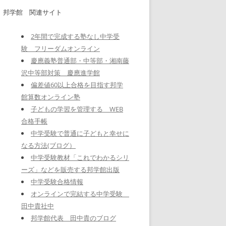
邦学館 関連サイト
2年間で完成する塾なし中学受
験 フリーダムオンライン
慶應義塾普通部・中等部・湘南藤
沢中等部対策 慶應進学館
偏差値60以上合格を目指す邦学
館算数オンライン塾
子どもの学習を管理する WEB
合格手帳
中学受験で普通に子どもと幸せに
なる方法(ブログ）
中学受験教材「これでわかるシリ
ーズ」などを販売する邦学館出版
中学受験合格情報
オンラインで完結する中学受験
田中貴社中
邦学館代表 田中貴のブログ