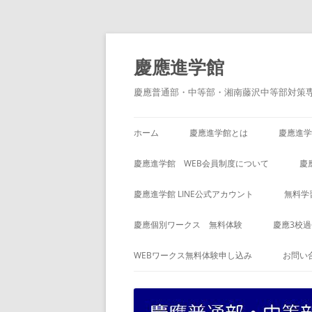
コ
ン
テ
慶應進学館
ン
ツ
へ
慶應普通部・中等部・湘南藤沢中等部対策
ス
キ
ッ
プ
ホーム
慶應進学館とは
慶應進学
慶應進学館 WEB会員制度について
慶
慶應進学館 LINE公式アカウント
無料学
慶應個別ワークス 無料体験
慶應3校
WEBワークス無料体験申し込み
お問い