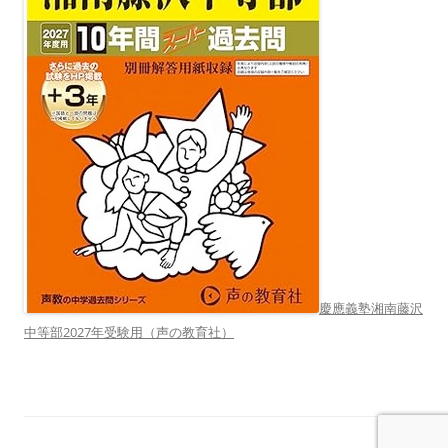
慶應義塾湘南藤沢
中等部2027年受験用（声の教育社）