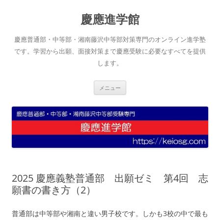
コ
ン
慶應進学館
テ
ン
ツ
へ
慶應普通部・中等部・湘南藤沢中等部対策専門のオンライン進学塾
ス
キ
です。学習から出願、面接対策まで慶應受験に必要なすべてを提供
ッ
します。
プ
メニュー
2025 慶應義塾普通部 出願ゼミ 第4回 志
願書の書き方（2）
普通部は中等部や湘南と違い男子校です。しかも3校の中で最も