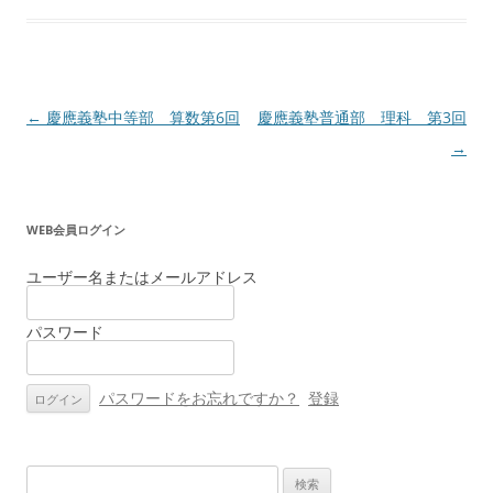
投
←
慶應義塾中等部 算数第6回
慶應義塾普通部 理科 第3回
稿
→
ナ
ビ
WEB会員ログイン
ゲ
ー
ユーザー名またはメールアドレス
シ
パスワード
ョ
ン
パスワードをお忘れですか？
登録
検