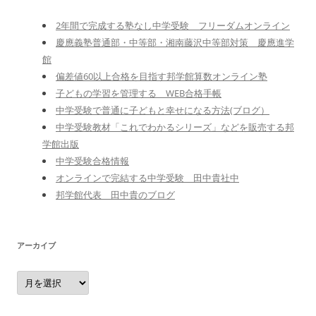
2年間で完成する塾なし中学受験 フリーダムオンライン
慶應義塾普通部・中等部・湘南藤沢中等部対策 慶應進学
館
偏差値60以上合格を目指す邦学館算数オンライン塾
子どもの学習を管理する WEB合格手帳
中学受験で普通に子どもと幸せになる方法(ブログ）
中学受験教材「これでわかるシリーズ」などを販売する邦
学館出版
中学受験合格情報
オンラインで完結する中学受験 田中貴社中
邦学館代表 田中貴のブログ
アーカイブ
ア
ー
カ
イ
ブ