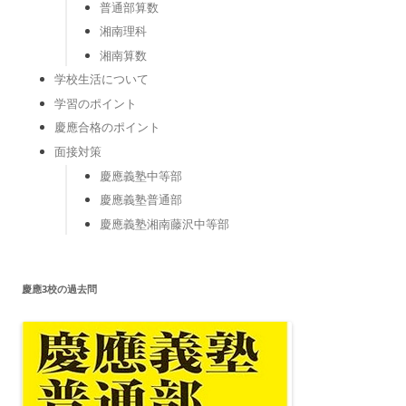
普通部算数
湘南理科
湘南算数
学校生活について
学習のポイント
慶應合格のポイント
面接対策
慶應義塾中等部
慶應義塾普通部
慶應義塾湘南藤沢中等部
慶應3校の過去問