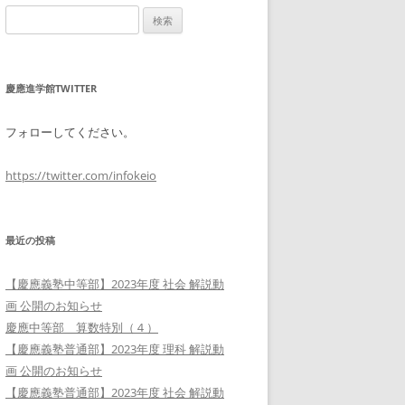
検
索:
慶應進学館TWITTER
フォローしてください。
https://twitter.com/infokeio
最近の投稿
【慶應義塾中等部】2023年度 社会 解説動
画 公開のお知らせ
慶應中等部 算数特別（４）
【慶應義塾普通部】2023年度 理科 解説動
画 公開のお知らせ
【慶應義塾普通部】2023年度 社会 解説動