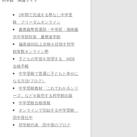
2年間で完成する塾なし中学受
験 フリーダムオンライン
慶應義塾普通部・中等部・湘南藤
沢中等部対策 慶應進学館
偏差値60以上合格を目指す邦学
館算数オンライン塾
子どもの学習を管理する WEB
合格手帳
中学受験で普通に子どもと幸せに
なる方法(ブログ）
中学受験教材「これでわかるシリ
ーズ」などを販売する邦学館出版
中学受験合格情報
オンラインで完結する中学受験
田中貴社中
邦学館代表 田中貴のブログ