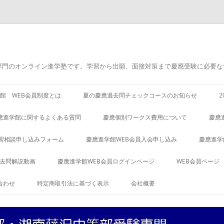
専門のオンライン進学塾です。学習から出願、面接対策まで慶應受験に必要な
館 WEB会員制度とは
夏の慶應過去問チェックコースのお知らせ
應進学館に関するよくある質問
慶應個別ワークス費用について
慶應
習相談申し込みフォーム
慶應進学館WEB会員入会申し込み
慶應進学
過去問解説動画
慶應進学館WEB会員ログインページ
WEB会員ページ
合わせ
特定商取引法に基づく表示
会社概要