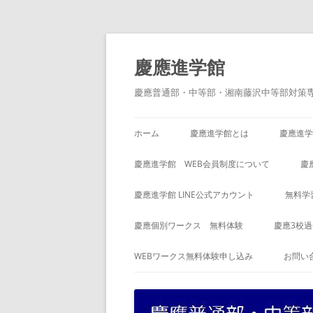
コ
ン
テ
慶應進学館
ン
ツ
へ
慶應普通部・中等部・湘南藤沢中等部対策
ス
キ
ッ
プ
ホーム
慶應進学館とは
慶應進学
慶應進学館 WEB会員制度について
慶
慶應進学館 LINE公式アカウント
無料学
慶應個別ワークス 無料体験
慶應3校
WEBワークス無料体験申し込み
お問い