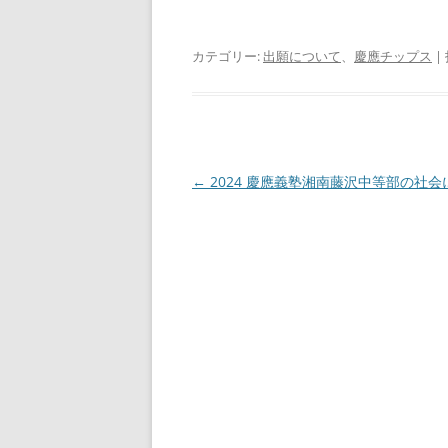
カテゴリー:
出願について
、
慶應チップス
|
投
←
2024 慶應義塾湘南藤沢中等部の社会
稿
ナ
ビ
ゲ
ー
シ
ョ
ン