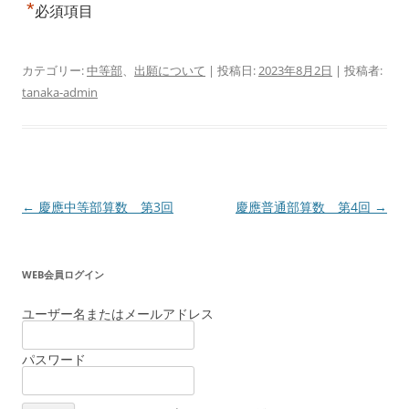
*
必須項目
カテゴリー:
中等部
、
出願について
| 投稿日:
2023年8月2日
|
投稿者:
tanaka-admin
投
←
慶應中等部算数 第3回
慶應普通部算数 第4回
→
稿
ナ
WEB会員ログイン
ビ
ゲ
ユーザー名またはメールアドレス
ー
パスワード
シ
ョ