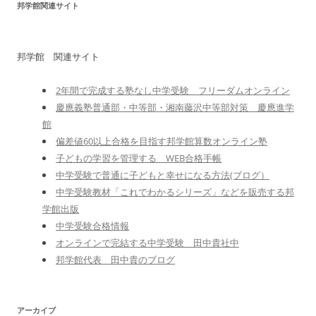
邦学館関連サイト
邦学館 関連サイト
2年間で完成する塾なし中学受験 フリーダムオンライン
慶應義塾普通部・中等部・湘南藤沢中等部対策 慶應進学
館
偏差値60以上合格を目指す邦学館算数オンライン塾
子どもの学習を管理する WEB合格手帳
中学受験で普通に子どもと幸せになる方法(ブログ）
中学受験教材「これでわかるシリーズ」などを販売する邦
学館出版
中学受験合格情報
オンラインで完結する中学受験 田中貴社中
邦学館代表 田中貴のブログ
アーカイブ