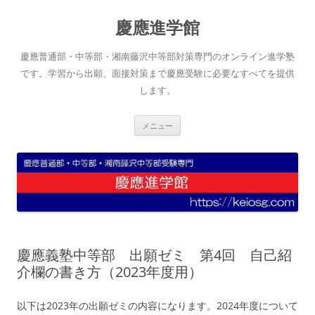
コ
ン
慶應進学館
テ
ン
ツ
へ
慶應普通部・中等部・湘南藤沢中等部対策専門のオンライン進学塾
ス
キ
です。学習から出願、面接対策まで慶應受験に必要なすべてを提供
ッ
します。
プ
メニュー
慶應義塾中等部 出願ゼミ 第4回 自己紹
介欄の書き方（2023年度用）
以下は2023年の出願ゼミの内容になります。2024年度について