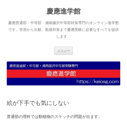
コ
ン
慶應進学館
テ
ン
ツ
へ
慶應普通部・中等部・湘南藤沢中等部対策専門のオンライン進学塾
ス
キ
です。学習から出願、面接対策まで慶應受験に必要なすべてを提供
ッ
します。
プ
メニュー
絵が下手でも気にしない
普通部の理科では動植物のスケッチの問題が出ます。