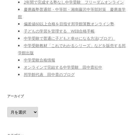
2年間で完成する塾なし中学受験 フリーダムオンライン
慶應義塾普通部・中等部・湘南藤沢中等部対策 慶應進学
館
偏差値60以上合格を目指す邦学館算数オンライン塾
子どもの学習を管理する WEB合格手帳
中学受験で普通に子どもと幸せになる方法(ブログ）
中学受験教材「これでわかるシリーズ」などを販売する邦
学館出版
中学受験合格情報
オンラインで完結する中学受験 田中貴社中
邦学館代表 田中貴のブログ
アーカイブ
ア
ー
カ
イ
ブ