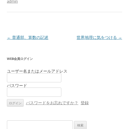
admin
投
←
普通部、算数の記述
世界地理に気をつける
→
稿
ナ
WEB会員ログイン
ビ
ゲ
ユーザー名またはメールアドレス
ー
パスワード
シ
ョ
ン
パスワードをお忘れですか？
登録
検