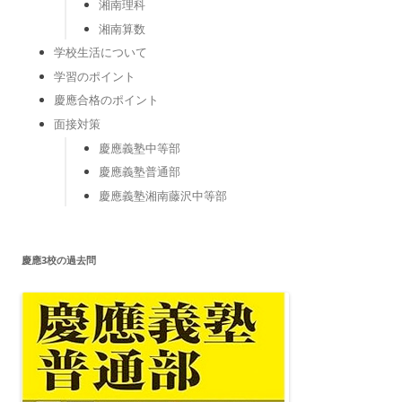
湘南理科
湘南算数
学校生活について
学習のポイント
慶應合格のポイント
面接対策
慶應義塾中等部
慶應義塾普通部
慶應義塾湘南藤沢中等部
慶應3校の過去問