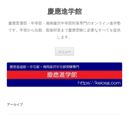
コ
ン
慶應進学館
テ
ン
ツ
へ
慶應普通部・中等部・湘南藤沢中等部対策専門のオンライン進学塾
ス
キ
です。学習から出願、面接対策まで慶應受験に必要なすべてを提供
ッ
します。
プ
メニュー
アーカイブ