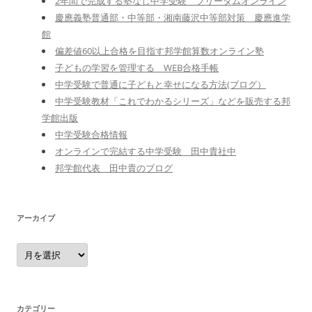
2年間で完成する塾なし中学受験 フリーダムオンライン
慶應義塾普通部・中等部・湘南藤沢中等部対策 慶應進学
館
偏差値60以上合格を目指す邦学館算数オンライン塾
子どもの学習を管理する WEB合格手帳
中学受験で普通に子どもと幸せになる方法(ブログ）
中学受験教材「これでわかるシリーズ」などを販売する邦
学館出版
中学受験合格情報
オンラインで完結する中学受験 田中貴社中
邦学館代表 田中貴のブログ
アーカイブ
ア
ー
カ
イ
ブ
カテゴリー