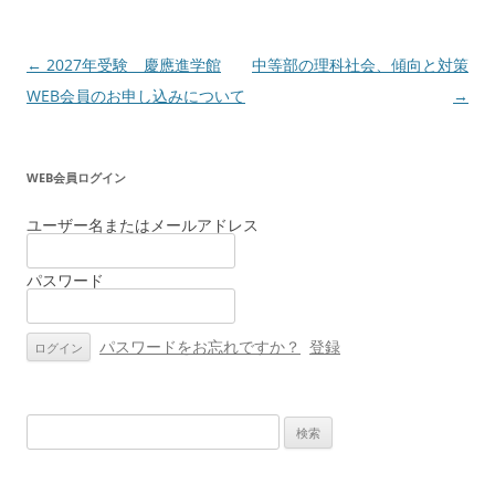
投
←
2027年受験 慶應進学館
中等部の理科社会、傾向と対策
稿
WEB会員のお申し込みについて
→
ナ
ビ
WEB会員ログイン
ゲ
ー
ユーザー名またはメールアドレス
シ
パスワード
ョ
ン
パスワードをお忘れですか？
登録
検
索: