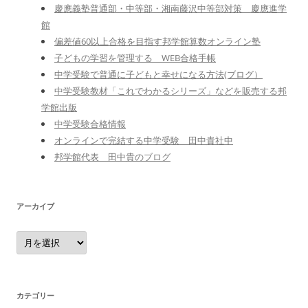
慶應義塾普通部・中等部・湘南藤沢中等部対策 慶應進学
館
偏差値60以上合格を目指す邦学館算数オンライン塾
子どもの学習を管理する WEB合格手帳
中学受験で普通に子どもと幸せになる方法(ブログ）
中学受験教材「これでわかるシリーズ」などを販売する邦
学館出版
中学受験合格情報
オンラインで完結する中学受験 田中貴社中
邦学館代表 田中貴のブログ
アーカイブ
ア
ー
カ
イ
ブ
カテゴリー