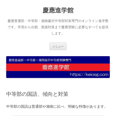
コ
ン
慶應進学館
テ
ン
ツ
へ
慶應普通部・中等部・湘南藤沢中等部対策専門のオンライン進学塾
ス
キ
です。学習から出願、面接対策まで慶應受験に必要なすべてを提供
ッ
します。
プ
メニュー
中等部の国語、傾向と対策
中等部の国語は普通部や湘南に比べ、明確な特徴があります。