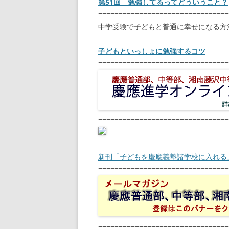
第51回 勉強してるってどういうこと？
================================
中学受験で子どもと普通に幸せになる方
子どもといっしょに勉強するコツ
================================
================================
新刊「子どもを慶應義塾諸学校に入れる
================================
================================