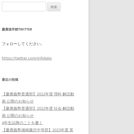
検
索:
慶應進学館TWITTER
フォローしてください。
https://twitter.com/infokeio
最近の投稿
【慶應義塾普通部】2022年度 理科 解説動
画 公開のお知らせ
【慶應義塾普通部】2022年度 社会 解説動
画 公開のお知らせ
4年生以降のことを書く
【慶應義塾湘南藤沢中等部】2023年度 英