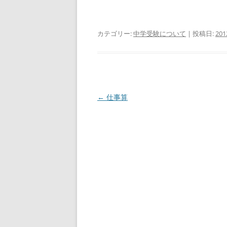
カテゴリー:
中学受験について
| 投稿日:
20
投
←
仕事算
稿
ナ
ビ
ゲ
ー
シ
ョ
ン