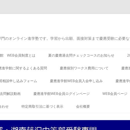
専門のオンライン進学塾です。学習から出願、面接対策まで慶應受験に必要な
館 WEB会員制度とは
夏の慶應過去問チェックコースのお知らせ
應進学館に関するよくある質問
慶應個別ワークス費用について
慶應
習相談申し込みフォーム
慶應進学館WEB会員入会申し込み
慶應進学
過去問解説動画
慶應進学館WEB会員ログインページ
WEB会員ページ
合わせ
特定商取引法に基づく表示
会社概要