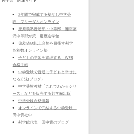
2年間で完成する塾なし中学受
験 フリーダムオンライン
慶應義塾普通部・中等部・湘南藤
沢中等部対策 慶應進学館
偏差値60以上合格を目指す邦学
館算数オンライン塾
子どもの学習を管理する WEB
合格手帳
中学受験で普通に子どもと幸せに
なる方法(ブログ）
中学受験教材「これでわかるシリ
ーズ」などを販売する邦学館出版
中学受験合格情報
オンラインで完結する中学受験
田中貴社中
邦学館代表 田中貴のブログ