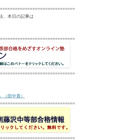
==============================
法、本日の記事は
==============================
==============================
」（田中貴）
==============================
==============================